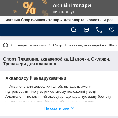
магазин СпортФишка - товары для спорта, красоты и реаб
Товари та послуги
Спорт Плавання, аквааеробіка, Шап
Спорт Плавання, аквааеробіка, Шапочки, Окуляри,
Тренажери для плавання
Аквапоясу й акварукавички
Аквапояс для дорослих і дітей, які дають змогу
підтримувати тіло у вертикальному положенні у воді.
Аквапояс — незамінний аксесуар, що гарантує вашу безпеку
на тренуваннях з аквафітнесу, або під час навчання
плавання.
Показати все
Акваперчатки — неопренові або гумові рукавички з