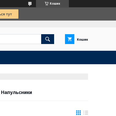
Кошик
Кошик
а Напульсники