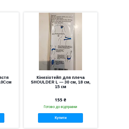
ястя
Кінезіотейп для плеча
 10Ссм
SHOULDER L — 30 см, 18 см,
15 см
155 ₴
Готово до відправки
Купити