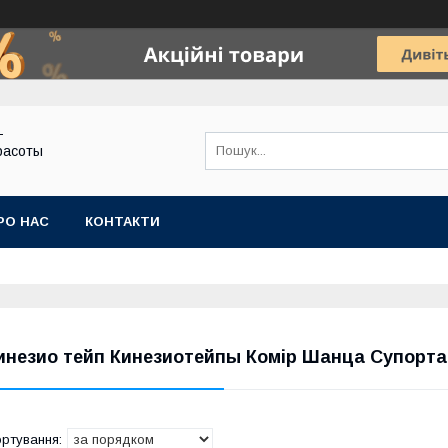
-
расоты
РО НАС
КОНТАКТИ
инезио тейп Кинезиотейпы Комір Шанца Супорт