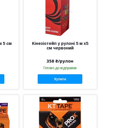
м 5 см
Кінезіотейп у рулоні 5 м х5
см червоний
358 ₴/рулон
Готово до відправки
Купити