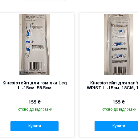
Кінезіотейп для гомілки Leg
Кінезіотейп для зап'
L -15cм. 58.5см
WRIST L -15cм, 18СМ,
155 ₴
155 ₴
Готово до відправки
Готово до відправки
Купити
Купити