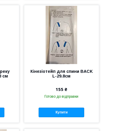
ереку
Кінезіотейп для спини BACK
8 см
L-29.8cм
155 ₴
Готово до відправки
Купити