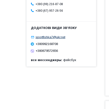
+380 (99) 216-87-08
+380 (67) 957-26-56
sportfishka7@ukr.net
+380992168708
+380679572656
все мессенджеры
фейсбук