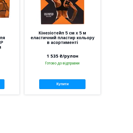
Кінезіотейп 5 см х 5 м
для
еластичний пластир кольору
TP
в асортименті
м
1 535 ₴/рулон
Готово до відправки
Купити