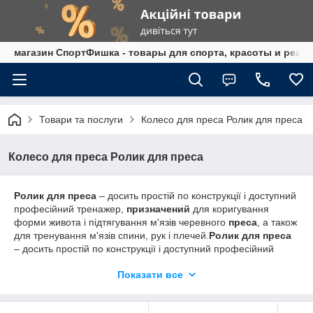
магазин СпортФишка - товары для спорта, красоты и реаб
Товари та послуги
Колесо для преса Ролик для преса
Колесо для преса Ролик для преса
Ролик для преса
– досить простій по конструкції і доступний
професійний тренажер,
призначений
для коригування
форми живота і підтягування м'язів черевного
преса
, а також
для тренування м'язів спини, рук і плечей.
Ролик для преса
– досить простій по конструкції і доступний професійний
тренажер,
призначений
для коригування форми живота і
Показати все
підтягування м'язів черевного
преса
, а також для тренування
м'язів спини, рук і плечей.
Ролик для преса
– досить простій
по конструкції і доступний професійний тренажер,