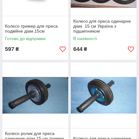
Колесо для преса одинарне
Колесо тример для преса
діам. 15 см Україна з
подвійне діам.15см
підшипником
Готово до відправки
В наявності
597
644
₴
₴
Колесо ролик для преса
одинарне діам.15 см тример
Колесо для преса одинарне