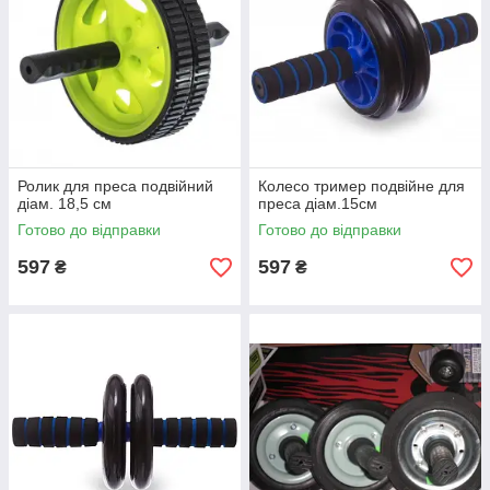
преса
, а також для тренування м'язів спини, рук і
плечей.
Ролик для преса
– досить простій по конструкції і
доступний професійний тренажер,
призначений
для
коригування форми живота і підтягування м'язів черевного
преса
, а також для тренування м'язів спини, рук і плечей.
Ролик для преса подвійний
Колесо тример подвійне для
діам. 18,5 см
преса діам.15см
Готово до відправки
Готово до відправки
597
597
₴
₴