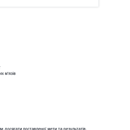
ї
х м'язів
ми досягати поставленої мети та результатів.