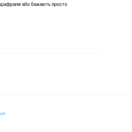
у, діафрагмі або бажають просто
сті