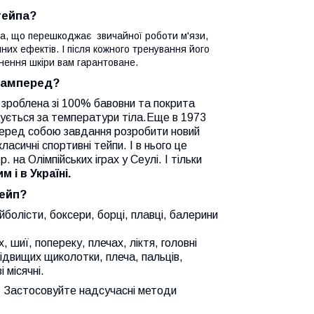
тейпа?
оба, що перешкоджає звичайної роботи м'язи,
их ефектів. І після кожного тренування його
знення шкіри вам гарантоване.
асамперед?
а зроблена зі 100% бавовни та покрита
ізується за температури тіла.Еще в 1973
перед собою завдання розробити новий
асичні спортивні тейпи. І в нього це
 на Олімпійських іграх у Сеулі. І тільки
 і в Україні.
тейп?
болісти, боксери, борці, плавці, балерини
х, шиї, попереку, плечах, ліктя, головні
 підвищих щиколотки, плеча, пальців,
 місячні.
! Застосовуйте надсучасні методи