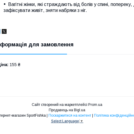
Вагітні жінки, які страждають від болів у спині, поперек
зафіксувати живіт, зняти набряки з ніг.
нформація для замовлення
іна:
155 ₴
Сайт створений на маркетплейсі
Prom.ua
Продавець на Bigl.ua
Интернет-магазин SportFishka |
Поскаржитися на контент
|
Політика конфіденційно
Select Language
▼