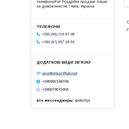
телефонуйте! Роздрібні продажі тiльки
за домовленістю !, Київ, Україна
П
+380 (99) 216-87-08
+380 (67) 957-26-56
sportfishka7@ukr.net
+380992168708
+380679572656
все мессенджеры
фейсбук