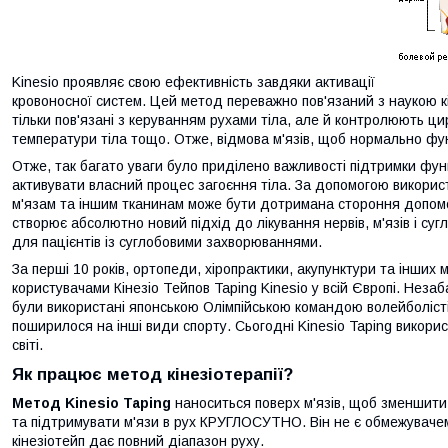
Kinesio проявляє свою ефективність завдяки активації
кровоносної систем. Цей метод переважно пов'язаний з наукою кіне
тільки пов'язані з керуванням рухами тіла, але й контролюють ци
температури тіла тощо. Отже, відмова м'язів, щоб нормально фун
Отже, так багато уваги було приділено важливості підтримки функц
активувати власний процес загоєння тіла. За допомогою викорис
м'язам та іншим тканинам може бути дотримана стороння допомога
створює абсолютно новий підхід до лікування нервів, м'язів і суг
для пацієнтів із суглобовими захворюваннями.
За перші 10 років, ортопеди, хіропрактики, акупунктури та інших
користувачами Кінезіо Тейпов Taping Kinesio у всій Європі. Незаба
були використані японською Олімпійською командою волейболістів
поширилося на інші види спорту. Сьогодні Kinesio Taping викори
світі.
Як працює метод кінезіотерапії?
Метод Kinesio Taping
наноситься поверх м'язів, щоб зменшити 
та підтримувати м'язи в рух КРУГЛОСУТНО. Він не є обмежувачем 
кінезіотейп дає повний діапазон руху.