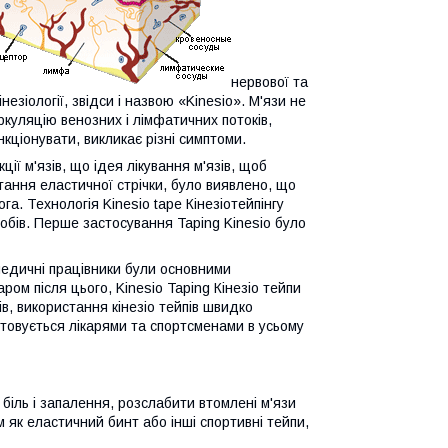
нервової та
зіології, звідси і назвою «Kinesio». М'язи не
ркуляцію венозних і лімфатичних потоків,
кціонувати, викликає різні симптоми.
ії м'язів, що ідея лікування м'язів, щоб
тання еластичної стрічки, було виявлено, що
. Технологія Kinesio tape Кінезіотейпінгу
лобів. Перше застосування Taping Kinesio було
 медичні працівники були основними
ром після цього, Kinesio Taping Кінезіо тейпи
, використання кінезіо тейпів швидко
стовується лікарями та спортсменами в усьому
біль і запалення, розслабити втомлені м'язи
як еластичний бинт або інші спортивні тейпи,