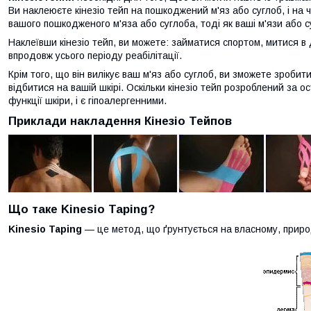
Ви наклеюєте кінезіо тейп на пошкоджений м'яз або суглоб, і на ч
вашого пошкодженого м'яза або суглоба, тоді як ваші м'язи або с
Наклеївши кінезіо тейп, ви можете: займатися спортом, митися в 
впродовж усього періоду реабілітації.
Крім того, що він вилікує ваш м'яз або суглоб, ви зможете зробити
відбитися на вашій шкірі. Оскільки кінезіо тейп розроблений за ос
функції шкіри, і є гіпоалергенними.
Приклади накладення Кінезіо Тейпов
Що таке Kinesio Taping?
Kinesio Taping
— це метод, що ґрунтується на власному, природ