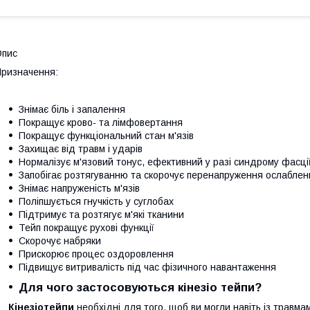
Опис
ризначення:
Знімає біль і запалення
Покращує крово- та лімфовертання
Покращує функціональний стан м'язів
Захищає від травм і ударів
Нормалізує м'язовий тонус, ефективний у разі синдрому фасці
Запобігає розтягуванню та скорочує перенапруження ослаблени
Знімає напруженість м'язів
Поліпшується гнучкість у суглобах
Підтримує та розтягує м'які тканини
Тейп покращує рухові функції
Скорочує набряки
Прискорює процес оздоровлення
Підвищує витривалість під час фізичного навантаження
Для чого застосовуються кінезіо тейпи
?
Кінезіотейпи
необхідні для того, щоб ви могли навіть із травма