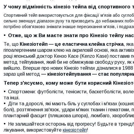
У чому відмінність кінезіо тейпа від спортивного 
Спортивний тейп використовується для фіксації м'язів або сугл
сильно зменшує діапазон руху та призводить до небажаних побічн
потрібно обов'язково знімати інакше пересихання м'язів, і подра
Отже, що ж Ви маєте знати про Кінезіо тейпу н
Те, що
Кінезіотейп — це еластична клейка стрічка
, як
гіпоалергенним шаром клею на акриловій основі, яка актив
році японський доктор Кензо Касе (Kenzo Kase) поставив 
метод тейпування, який би не обмежував свободу руху, як кл
вийшло. Вперше про нових Кінезіо тейпах дізналися в 1988 р.
зараз цей метод
— кінезіотейпування — стає популярним
Тепер з'ясуємо, кому може бути корисний Кінезіо
Спортсмени: футболісти, тенісисти, баскетболісти, волей
та інші.
Діти та дорослі, які мають біль у суглобах і м'язах (кошня
болі), розтягнення зв'язок, удари м'яких тканин і гематоми,
плантарний фасцит (пляшкова шпора), люмбаго, хворобливі
Не залишайтеся осторонь від прогресу! Будьте в тренді
лікування, використовуйте
кінезіотейп
!