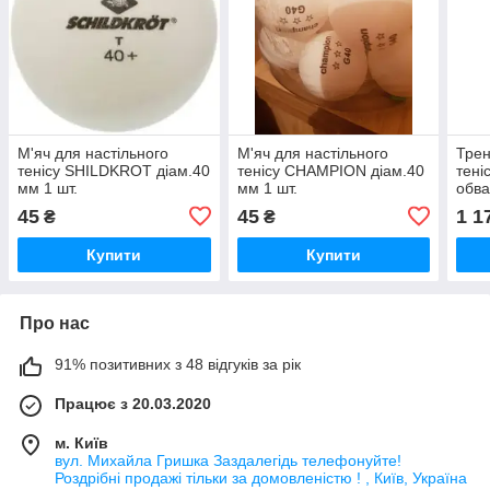
М'яч для настільного
М'яч для настільного
Трен
тенісу SHILDKROT діам.40
тенісу CHAMPION діам.40
тені
мм 1 шт.
мм 1 шт.
обв
TEN
45
45
1 1
₴
₴
Купити
Купити
Про нас
91% позитивних з 48 відгуків за рік
Працює з 20.03.2020
м. Київ
вул. Михайла Гришка Заздалегiдь телефонуйте!
Роздрібні продажі тiльки за домовленістю ! , Київ, Україна