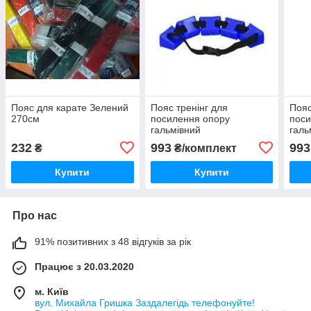
Пояс для карате Зелений
Пояс тренінг для
Пояс
270см
посилення опору
поси
гальмівний
галь
232
993
993
₴
₴/комплект
Купити
Купити
Про нас
91% позитивних з 48 відгуків за рік
Працює з 20.03.2020
м. Київ
вул. Михайла Гришка Заздалегiдь телефонуйте!