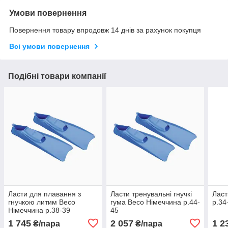
Умови повернення
Повернення товару впродовж 14 днів за рахунок покупця
Всі умови повернення
Подібні товари компанії
Ласти для плавання з
Ласти тренувальні гнучкі
Ласт
гнучкою литим Beco
гума Beco Німеччина р.44-
р.34
Німеччина р.38-39
45
1 745
2 057
1 2
₴/пара
₴/пара