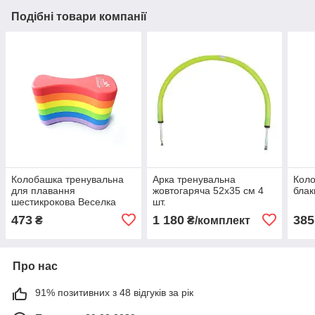
Подібні товари компанії
Колобашка тренувальна
Арка тренувальна
Коло
для плавання
жовтогаряча 52х35 см 4
блак
шестикрокова Веселка
шт.
24х11х4х8
473
1 180
385
₴
₴/комплект
Про нас
91% позитивних з 48 відгуків за рік