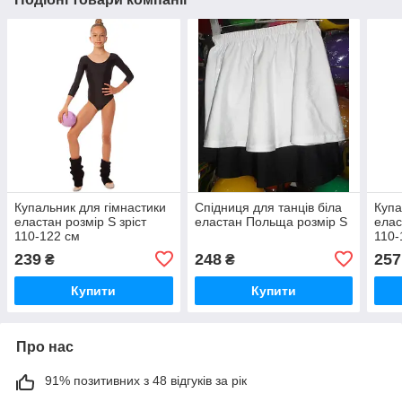
Купальник для гімнастики
Спідниця для танців біла
Купа
еластан розмір S зріст
еластан Польща розмір S
елас
110-122 см
110-
239
248
257
₴
₴
Купити
Купити
Про нас
91% позитивних з 48 відгуків за рік