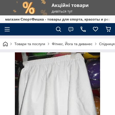
магазин СпортФишка - товары для спорта, красоты и реаб
Товари та послуги
Фітнес, Йога та диванес
Спідниця 