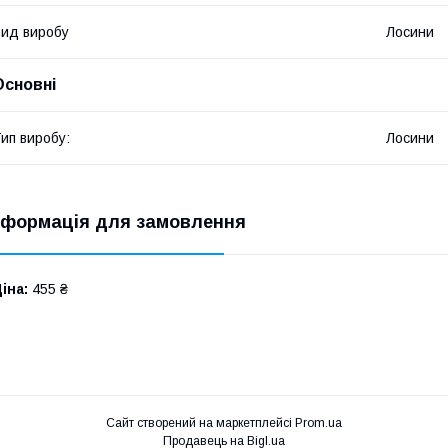
ид виробу
Лосини
Основні
ип виробу:
Лосини
нформація для замовлення
іна:
455 ₴
Сайт створений на маркетплейсі
Prom.ua
Продавець на Bigl.ua