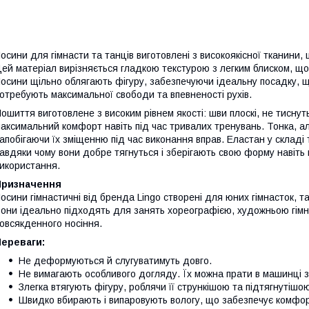
осини для гімнасти та танців виготовлені з високоякісної тканини,
ей матеріал вирізняється гладкою текстурою з легким блиском, що
осини щільно облягають фігуру, забезпечуючи ідеальну посадку, щ
отребують максимальної свободи та впевненості рухів.
ошиття виготовлене з високим рівнем якості: шви плоскі, не тиснут
аксимальний комфорт навіть під час тривалих тренувань. Тонка, але
апобігаючи їх зміщенню під час виконання вправ. Еластан у складі
авдяки чому вони добре тягнуться і зберігають свою форму навіть 
икористання.
Призначення
осини гімнастичні від бренда Lingo створені для юних гімнасток, т
они ідеально підходять для занять хореографією, художньою гімн
овсякденного носіння.
Переваги:
Не деформуються й слугуватимуть довго.
Не вимагають особливого догляду. Їх можна прати в машинці 
Злегка втягують фігуру, роблячи її стрункішою та підтягнутішо
Швидко вбирають і випаровують вологу, що забезпечує комфорт