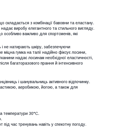
 що складається з комбінації бавовни та еластану.
 надає виробу елегантного та стильного вигляду.
о особливо важливо для спортсменів, які
ь і не натирають шкіру, забезпечуючи
 міцна гумка на талії надійно фіксує лосини,
 тканини надає лосинам необхідної еластичності,
після багаторазового прання й інтенсивного
анцівниць і шанувальниць активного відпочинку.
астикою, аеробикою, йогою, а також для
за температури 30°C.
ю.
 під час тренувань навіть у спекотну погоду.