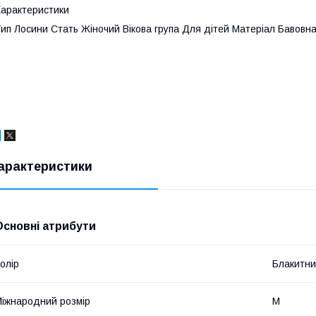
арактеристики
ип Лосини Стать Жіночий Вікова група Для дітей Матеріал Бавовн
арактеристики
Основні атрибути
олір
Блакитн
іжнародний розмір
M