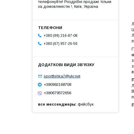
телефонуйте! Роздрібні продажі тiльки
за домовленістю !, Київ, Україна
Л
Ц
Л
+380 (99) 216-87-08
п
+380 (67) 957-26-56
П
м
з
з
в
sportfishka7@ukr.net
+380992168708
Л
В
+380679572656
п
все мессенджеры
фейсбук