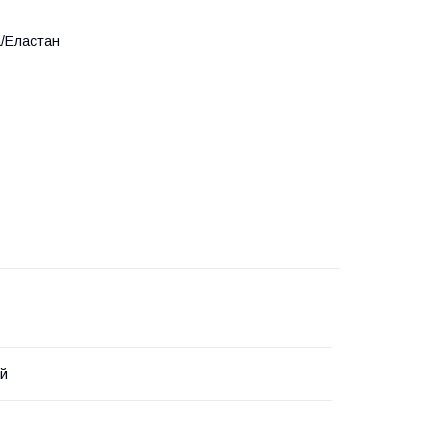
а/Еластан
ий