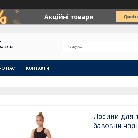
-
расоты
РО НАС
КОНТАКТИ
Лосини для т
бавовни чорн