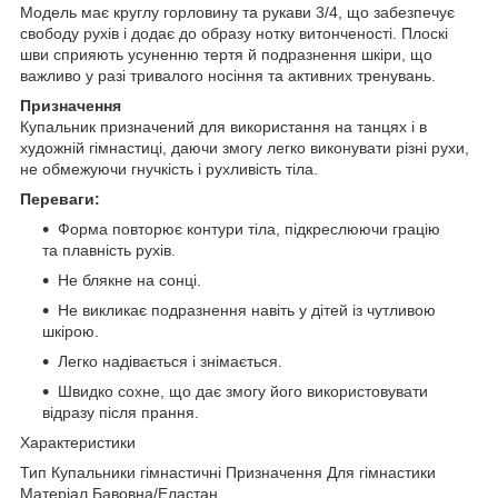
Модель має круглу горловину та рукави 3/4, що забезпечує
свободу рухів і додає до образу нотку витонченості. Плоскі
шви сприяють усуненню тертя й подразнення шкіри, що
важливо у разі тривалого носіння та активних тренувань.
Призначення
Купальник призначений для використання на танцях і в
художній гімнастиці, даючи змогу легко виконувати різні рухи,
не обмежуючи гнучкість і рухливість тіла.
Переваги:
Форма повторює контури тіла, підкреслюючи грацію
та плавність рухів.
Не блякне на сонці.
Не викликає подразнення навіть у дітей із чутливою
шкірою.
Легко надівається і знімається.
Швидко сохне, що дає змогу його використовувати
відразу після прання.
Характеристики
Тип Купальники гімнастичні Призначення Для гімнастики
Матеріал Бавовна/Еластан