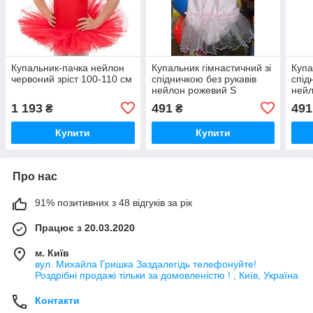
Купальник-пачка нейлон
Купальник гімнастичний зі
Купа
червоний зріст 100-110 см
спідничкою без рукавів
спід
нейлон рожевий S
нейл
1 193
491
491
₴
₴
Купити
Купити
Про нас
91% позитивних з 48 відгуків за рік
Працює з 20.03.2020
м. Київ
вул. Михайла Гришка Заздалегiдь телефонуйте!
Роздрібні продажі тiльки за домовленістю ! , Київ, Україна
Контакти