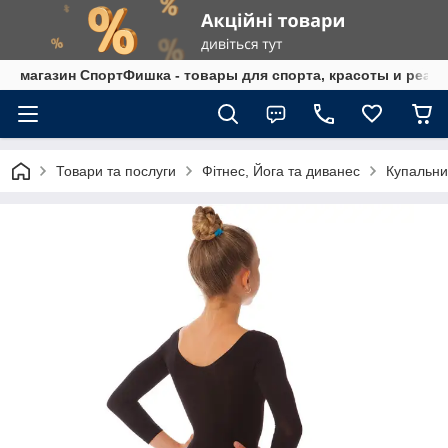
магазин СпортФишка - товары для спорта, красоты и реаб
Товари та послуги
Фітнес, Йога та диванес
Купальни