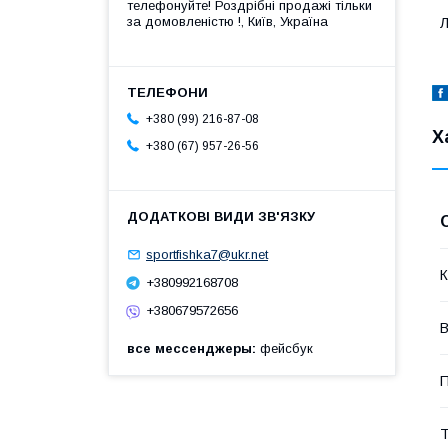
телефонуйте! Роздрібні продажі тiльки
за домовленістю !, Київ, Україна
Л
+380 (99) 216-87-08
Х
+380 (67) 957-26-56
sportfishka7@ukr.net
К
+380992168708
+380679572656
В
все мессенджеры
фейсбук
П
Т