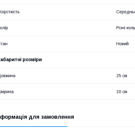
орсткість
Середньо
олір
Різні кол
Стан
Новий
Габаритні розміри
Довжина
25 см
Ширина
10 см
нформація для замовлення