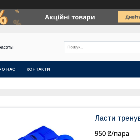
-
расоты
РО НАС
КОНТАКТИ
Ласти тренув
950 ₴/пара