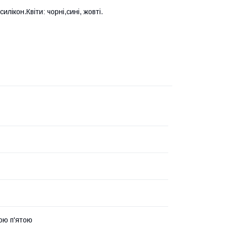
лікон.Квіти: чорні,сині, жовті.
тою п'ятою