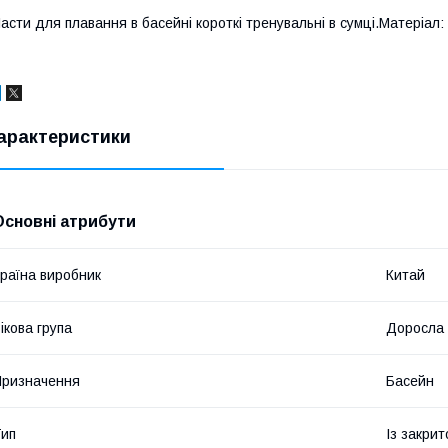
асти для плавання в басейні короткі тренувальні в сумці.Матеріал: си
арактеристики
Основні атрибути
раїна виробник
Китай
ікова група
Доросла
ризначення
Басейн
ип
Із закри