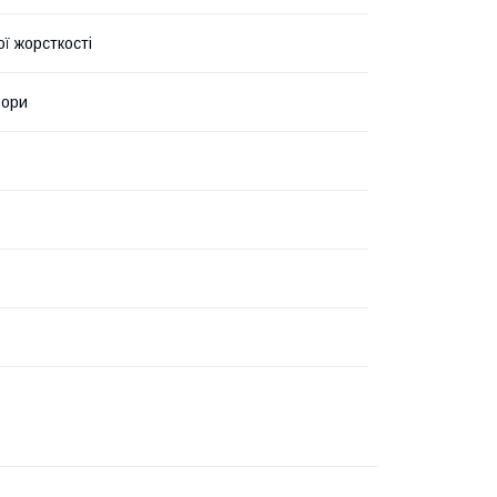
ї жорсткості
ьори