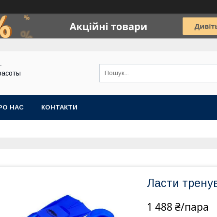
-
расоты
РО НАС
КОНТАКТИ
Ласти тренув
1 488 ₴/пара