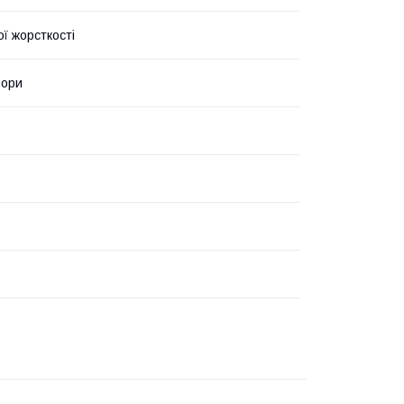
ї жорсткості
ьори