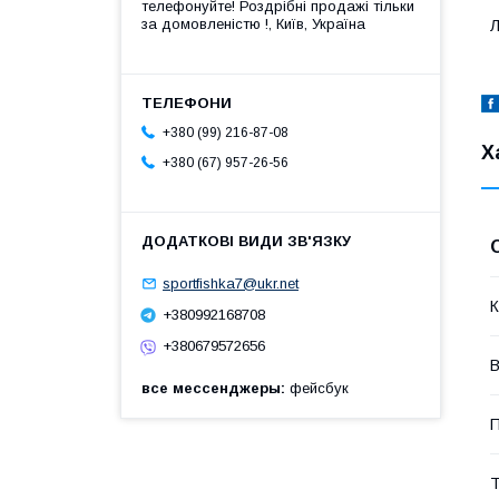
телефонуйте! Роздрібні продажі тiльки
за домовленістю !, Київ, Україна
Л
+380 (99) 216-87-08
Х
+380 (67) 957-26-56
sportfishka7@ukr.net
К
+380992168708
+380679572656
В
все мессенджеры
фейсбук
П
Т