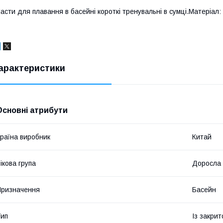
асти для плавання в басейні короткі тренувальні в сумці.Матеріал: си
арактеристики
Основні атрибути
раїна виробник
Китай
ікова група
Доросла
ризначення
Басейн
ип
Із закри