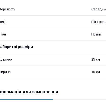
орсткість
Середньо
олір
Різні кол
Стан
Новий
Габаритні розміри
Довжина
25 см
Ширина
10 см
нформація для замовлення