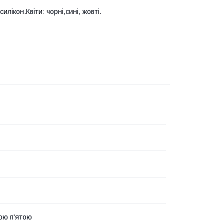
лікон.Квіти: чорні,сині, жовті.
тою п'ятою