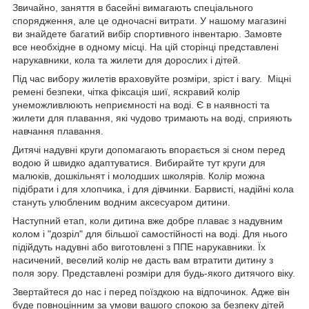
Звичайно, заняття в басейні вимагають спеціального
спорядження, але це одночасні витрати. У нашому магазині
ви знайдете багатий вибір спортивного інвентарю. Замовте
все необхідне в одному місці. На цій сторінці представлені
нарукавники, кола та жилети для дорослих і дітей.
Під час вибору жилетів враховуйте розміри, зріст і вагу. Міцні
ремені безпеки, чітка фіксація шиї, яскравий колір
унеможливлюють неприємності на воді. Є в наявності та
жилети для плавання, які чудово тримають на воді, сприяють
навчання плавання.
Дитячі надувні круги допомагають впорається зі сном перед
водою й швидко адаптуватися. Вибирайте тут круги для
малюків, дошкільнят і молодших школярів. Колір можна
підібрати і для хлопчика, і для дівчинки. Барвисті, надійні кола
стануть улюбленим водним аксесуаром дитини.
Наступний етап, коли дитина вже добре плаває з надувним
колом і "дозріл" для більшої самостійності на воді. Для нього
підійдуть надувні або виготовлені з ППЕ нарукавники. Їх
насичений, веселий колір не дасть вам втратити дитину з
поля зору. Представлені розміри для будь-якого дитячого віку.
Звертайтеся до нас і перед поїздкою на відпочинок. Адже він
буде повноцінним за умови вашого спокою за безпеку дітей