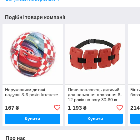
Подібні товари компанії
Нарукавники дитячі
Пояс-поплавець дитячий
Бінт
надувні 3-6 років Інтенекс
для навчання плавання 6-
баво
12 років на вагу 30-60 кг
Beco Німеччина
167
1 193
214
₴
₴
Купити
Купити
Про нас