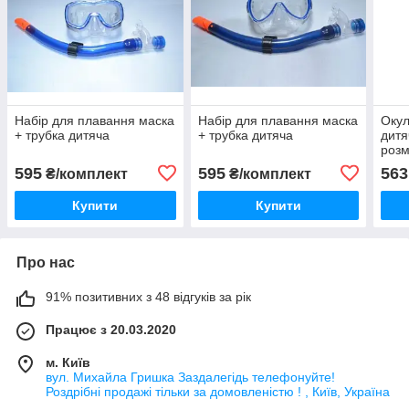
Набір для плавання маска
Набір для плавання маска
Окул
+ трубка дитяча
+ трубка дитяча
дитя
розм
595
595
563
₴/комплект
₴/комплект
Купити
Купити
Про нас
91% позитивних з 48 відгуків за рік
Працює з 20.03.2020
м. Київ
вул. Михайла Гришка Заздалегiдь телефонуйте!
Роздрібні продажі тiльки за домовленістю ! , Київ, Україна