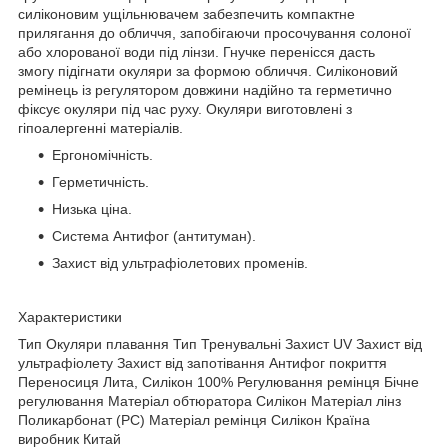
силіконовим ущільнювачем забезпечить компактне
прилягання до обличчя, запобігаючи просочування солоної
або хлорованої води під лінзи. Гнучке перенісся дасть
змогу підігнати окуляри за формою обличчя. Силіконовий
ремінець із регулятором довжини надійно та герметично
фіксує окуляри під час руху. Окуляри виготовлені з
гіпоалергенні матеріалів.
Ергономічність.
Герметичність.
Низька ціна.
Система Антифог (антитуман).
Захист від ультрафіолетових променів.
Характеристики
Тип Окуляри плавання Тип Тренувальні Захист UV Захист від
ультрафіолету Захист від запотівання Антифог покриття
Переносиця Лита, Силікон 100% Регулювання ремінця Бічне
регулювання Матеріал обтюратора Силікон Матеріал лінз
Поликарбонат (PC) Матеріал ремінця Силікон Країна
виробник Китай