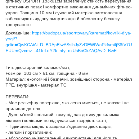
фітнесу OSPORT 183х61см забезпечує стійкість перебування
в статичних позах і комфортне виконання динамічних фітнес-
управ. Товщина 10 мм і сучасний матеріал виготовлення
забезпечують чудову амортизацію й абсолютну безпеку
тренуваного
Докладніше:
https://budopt.ua/sporttovary/karemati/kovriki-dlya-
yogi/?
gclid=CjwKCAiAi_D_BRApEiwASslbJyZzDEWfWoPkfvmiIjS6tV7U
EUUmQzcmz_-41feLqY2k_nfy_oxUsBoCkZAQAvD_BwE
Тип: двосторонній килимок/мат;
Розміри: 183 см × 61 см, товщина - 8 мм;
Матеріал: екологічні і безпечні, зовнішньої сторона - матеріал
TPE, внутрішня - матеріал TC.
ПЕРЕВАГИ:
- Має рельєфну поверхню, яка легко миється, не ковзає і не
прилипає до тіла;
- Дуже м'який і щільний, тому під час дотику до килимка
ліктями і колінами не відчувається твердість статі;
- Підвищена міцність завдяки з'єднанню двох шарів;
- легкий і портативний;
- абсолютно універсальний у використанні для йоги та