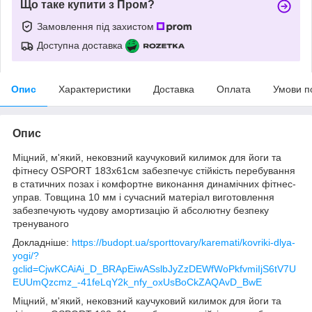
Що таке купити з Пром?
Замовлення під захистом
Доступна доставка
Опис
Характеристики
Доставка
Оплата
Умови п
Опис
Міцний, м'який, нековзний каучуковий килимок для йоги та
фітнесу OSPORT 183х61см забезпечує стійкість перебування
в статичних позах і комфортне виконання динамічних фітнес-
управ. Товщина 10 мм і сучасний матеріал виготовлення
забезпечують чудову амортизацію й абсолютну безпеку
тренуваного
Докладніше:
https://budopt.ua/sporttovary/karemati/kovriki-dlya-
yogi/?
gclid=CjwKCAiAi_D_BRApEiwASslbJyZzDEWfWoPkfvmiIjS6tV7U
EUUmQzcmz_-41feLqY2k_nfy_oxUsBoCkZAQAvD_BwE
Міцний, м'який, нековзний каучуковий килимок для йоги та