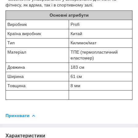
фітнесу, як вдома, так і в спортивному залі.
Основні атрибути
Виробник
Profi
Країна виробник
Китай
Тип
Килимок/мат
Матеріал
ТПЕ (термопластичний
еластомер)
Довжина
183 см
Ширина
61 см
Товщина
8 мм
Приховати
Характеристики