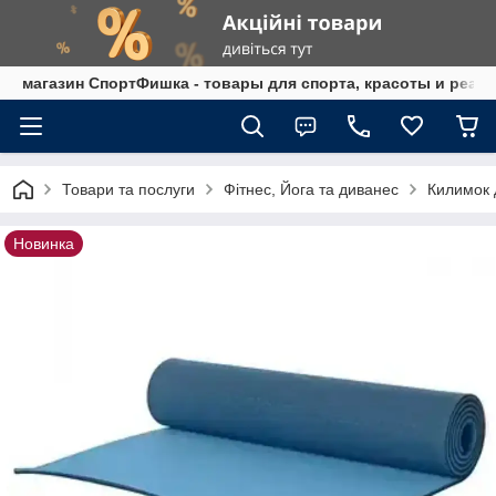
магазин СпортФишка - товары для спорта, красоты и реаб
Товари та послуги
Фітнес, Йога та диванес
Килимок 
Новинка