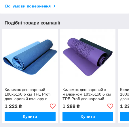
Всі умови повернення
Подібні товари компанії
Килимок двошаровий
Килимок двошаровий з
Кил
180х61х0,6 см TPE Profi
малюнком 183х61х0,6 см
180х
двошаровий кольору в
TPE Profi двошаровий
двош
асортименті
кольору в асортименті
асор
1 222
1 288
1 2
₴
₴
Купити
Купити