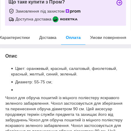
Що таке купити з Пром?
Замовлення під захистом
Доступна доставка
Характеристики
Доставка
Оплата
Умови повернення
Опис
Цвет: оранжевый, красный, салатовый, фиолетовый,
красный, желтый, синий, зеленый.
Диаметр: 55-75 см;
Чохол для обруча пошитий із міцного поліестеру яскравого
зеленого забарвлення. Чохол застосовується для зберігання
та перенесення обруча діаметром 90 см. Цей аксесуар
продовжує термін служби предмета та захищає його від
забруднень.Чохол для обруча пошитий із міцного поліестеру
яскравого зеленого забарвлення. Чохол застосовується для
зберігання та перенесення обруча діаметром 90 см. Цей