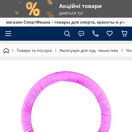
магазин СпортФишка - товары для спорта, красоты и реаб
Товари та послуги
Аксесуари для худ. гімнастики
Чо