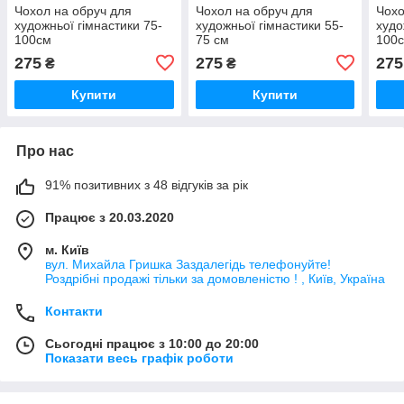
Чохол на обруч для
Чохол на обруч для
Чохо
художньої гімнастики 75-
художньої гімнастики 55-
худо
100см
75 см
100
275
275
275
₴
₴
Купити
Купити
Про нас
91% позитивних з 48 відгуків за рік
Працює з 20.03.2020
м. Київ
вул. Михайла Гришка Заздалегiдь телефонуйте!
Роздрібні продажі тiльки за домовленістю ! , Київ, Україна
Контакти
Сьогодні працює з 10:00 до 20:00
Показати весь графік роботи