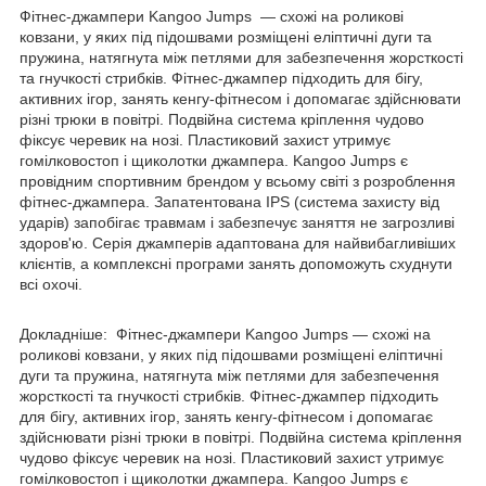
Фітнес-джампери Kangoo Jumps — схожі на роликові
ковзани, у яких під підошвами розміщені еліптичні дуги та
пружина, натягнута між петлями для забезпечення жорсткості
та гнучкості стрибків. Фітнес-джампер підходить для бігу,
активних ігор, занять кенгу-фітнесом і допомагає здійснювати
різні трюки в повітрі. Подвійна система кріплення чудово
фіксує черевик на нозі. Пластиковий захист утримує
гомілковостоп і щиколотки джампера. Kangoo Jumps є
провідним спортивним брендом у всьому світі з розроблення
фітнес-джампера. Запатентована IPS (система захисту від
ударів) запобігає травмам і забезпечує заняття не загрозливі
здоров'ю. Серія джамперів адаптована для найвибагливіших
клієнтів, а комплексні програми занять допоможуть схуднути
всі охочі.
Докладніше:
Фітнес-джампери Kangoo Jumps — схожі на
роликові ковзани, у яких під підошвами розміщені еліптичні
дуги та пружина, натягнута між петлями для забезпечення
жорсткості та гнучкості стрибків. Фітнес-джампер підходить
для бігу, активних ігор, занять кенгу-фітнесом і допомагає
здійснювати різні трюки в повітрі. Подвійна система кріплення
чудово фіксує черевик на нозі. Пластиковий захист утримує
гомілковостоп і щиколотки джампера. Kangoo Jumps є