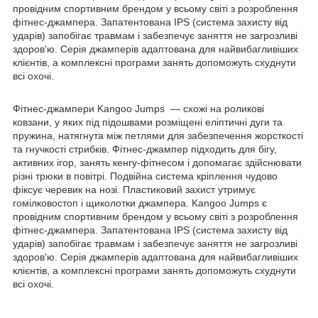
провідним спортивним брендом у всьому світі з розроблення
фітнес-джампера. Запатентована IPS (система захисту від
ударів) запобігає травмам і забезпечує заняття не загрозливі
здоров'ю. Серія джамперів адаптована для найвибагливіших
клієнтів, а комплексні програми занять допоможуть схуднути
всі охочі.
Фітнес-джампери Kangoo Jumps — схожі на роликові
ковзани, у яких під підошвами розміщені еліптичні дуги та
пружина, натягнута між петлями для забезпечення жорсткості
та гнучкості стрибків. Фітнес-джампер підходить для бігу,
активних ігор, занять кенгу-фітнесом і допомагає здійснювати
різні трюки в повітрі. Подвійна система кріплення чудово
фіксує черевик на нозі. Пластиковий захист утримує
гомілковостоп і щиколотки джампера. Kangoo Jumps є
провідним спортивним брендом у всьому світі з розроблення
фітнес-джампера. Запатентована IPS (система захисту від
ударів) запобігає травмам і забезпечує заняття не загрозливі
здоров'ю. Серія джамперів адаптована для найвибагливіших
клієнтів, а комплексні програми занять допоможуть схуднути
всі охочі.