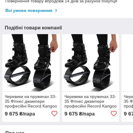
Повернення товару впродовж 14 днів за рахунок покупця
Всі умови повернення
Подібні товари компанії
Черевики на пружинах 33-
Черевики на пружинах 33-
Чере
35 Фітнес джампери
35 Фітнес джампери
35 Ф
професійні Record Kangoo
професійні Record Kangoo
проф
Jumps
Jumps
Jum
9 675
9 675
9 6
₴/пара
₴/пара