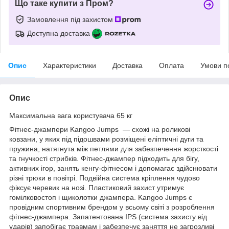
Що таке купити з Пром?
Замовлення під захистом
Доступна доставка
Опис
Характеристики
Доставка
Оплата
Умови п
Опис
Максимальна вага користувача 65 кг
Фітнес-джампери Kangoo Jumps — схожі на роликові
ковзани, у яких під підошвами розміщені еліптичні дуги та
пружина, натягнута між петлями для забезпечення жорсткості
та гнучкості стрибків. Фітнес-джампер підходить для бігу,
активних ігор, занять кенгу-фітнесом і допомагає здійснювати
різні трюки в повітрі. Подвійна система кріплення чудово
фіксує черевик на нозі. Пластиковий захист утримує
гомілковостоп і щиколотки джампера. Kangoo Jumps є
провідним спортивним брендом у всьому світі з розроблення
фітнес-джампера. Запатентована IPS (система захисту від
ударів) запобігає травмам і забезпечує заняття не загрозливі