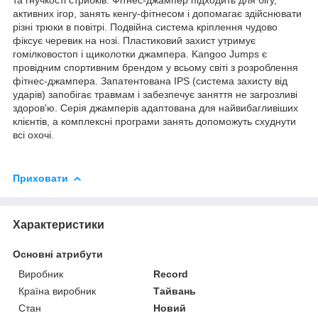
активних ігор, занять кенгу-фітнесом і допомагає здійснювати
різні трюки в повітрі. Подвійна система кріплення чудово
фіксує черевик на нозі. Пластиковий захист утримує
гомілковостоп і щиколотки джампера. Kangoo Jumps є
провідним спортивним брендом у всьому світі з розроблення
фітнес-джампера. Запатентована IPS (система захисту від
ударів) запобігає травмам і забезпечує заняття не загрозливі
здоров'ю. Серія джамперів адаптована для найвибагливіших
клієнтів, а комплексні програми занять допоможуть схуднути
всі охочі.
Приховати
Характеристики
Основні атрибути
Виробник
Record
Країна виробник
Тайвань
Стан
Новий