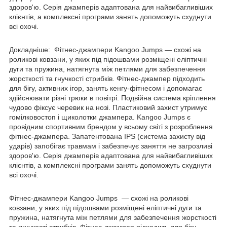
здоров'ю. Серія джамперів адаптована для найвибагливіших
клієнтів, а комплексні програми занять допоможуть схуднути
всі охочі.
Докладніше:
Фітнес-джампери Kangoo Jumps — схожі на
роликові ковзани, у яких під підошвами розміщені еліптичні
дуги та пружина, натягнута між петлями для забезпечення
жорсткості та гнучкості стрибків. Фітнес-джампер підходить
для бігу, активних ігор, занять кенгу-фітнесом і допомагає
здійснювати різні трюки в повітрі. Подвійна система кріплення
чудово фіксує черевик на нозі. Пластиковий захист утримує
гомілковостоп і щиколотки джампера. Kangoo Jumps є
провідним спортивним брендом у всьому світі з розроблення
фітнес-джампера. Запатентована IPS (система захисту від
ударів) запобігає травмам і забезпечує заняття не загрозливі
здоров'ю. Серія джамперів адаптована для найвибагливіших
клієнтів, а комплексні програми занять допоможуть схуднути
всі охочі.
Фітнес-джампери Kangoo Jumps — схожі на роликові
ковзани, у яких під підошвами розміщені еліптичні дуги та
пружина, натягнута між петлями для забезпечення жорсткості
та гнучкості стрибків. Фітнес-джампер підходить для бігу,