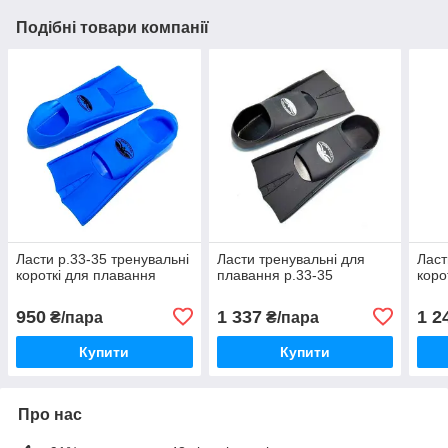
Подібні товари компанії
Ласти р.33-35 тренувальні
Ласти тренувальні для
Ласт
короткі для плавання
плавання р.33-35
коро
950
1 337
1 2
₴/пара
₴/пара
Купити
Купити
Про нас