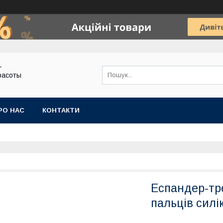
-
расоты
РО НАС
КОНТАКТИ
Еспандер-тр
пальців силі