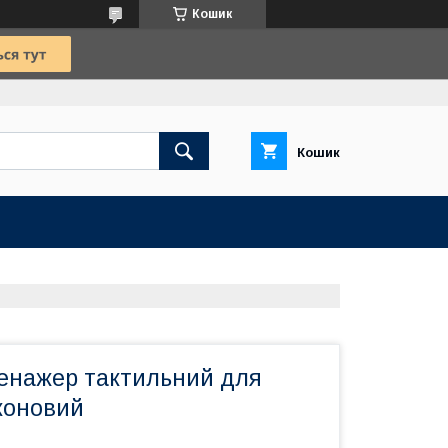
Кошик
Кошик
енажер тактильний для
коновий