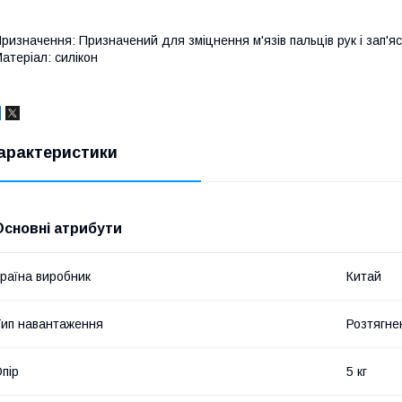
ризначення: Призначений для зміцнення м'язів пальців рук і зап'я
атеріал: силікон
арактеристики
Основні атрибути
раїна виробник
Китай
ип навантаження
Розтягне
пір
5 кг