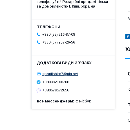
телефонуйте! Роздрібні продажі тiльки
за домовленістю !, Київ, Україна
П
М
+380 (99) 216-87-08
+380 (67) 957-26-56
Х
sportfishka7@ukr.net
+380992168708
К
+380679572656
все мессенджеры
фейсбук
Т
О