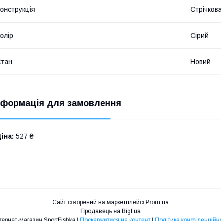
онструкція
Стрічков
олір
Сірий
Стан
Новий
нформація для замовлення
іна:
527 ₴
Сайт створений на маркетплейсі
Prom.ua
Продавець на Bigl.ua
Интернет-магазин SportFishka |
Поскаржитися на контент
|
Політика конфіденційно