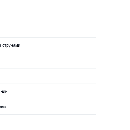
із струнами
йний
окно