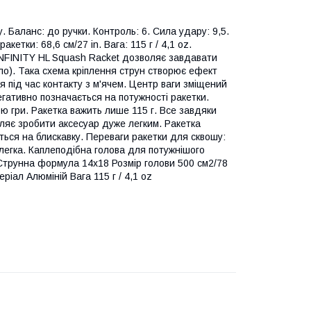
. Баланс: до ручки. Контроль: 6. Сила удару: 9,5.
етки: 68,6 см/27 in. Вага: 115 г / 4,1 oz.
NFINITY HL Squash Racket дозволяє завдавати
ло). Така схема кріплення струн створює ефект
я під час контакту з м'ячем. Центр ваги зміщений
гативно позначається на потужності ракетки.
ою гри. Ракетка важить лише 115 г. Все завдяки
оляє зробити аксесуар дуже легким. Ракетка
ться на блискавку. Переваги ракетки для сквошу:
егка. Каплеподібна голова для потужнішого
 Струнна формула 14x18 Розмір голови 500 см2/78
еріал Алюміній Вага 115 г / 4,1 oz