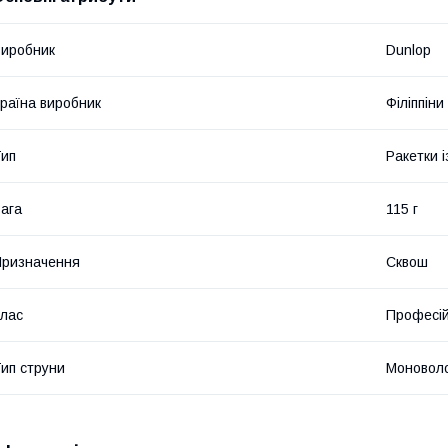
иробник
Dunlop
раїна виробник
Філіппіни
ип
Ракетки 
ага
115 г
ризначення
Сквош
лас
Професі
ип струни
Моновол