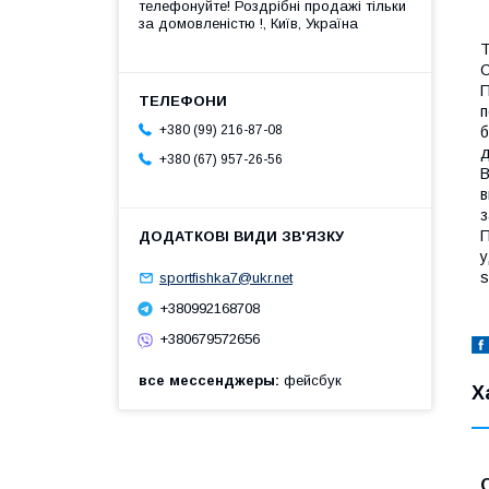
телефонуйте! Роздрібні продажі тiльки
за домовленістю !, Київ, Україна
Т
С
П
п
+380 (99) 216-87-08
б
д
+380 (67) 957-26-56
В
в
з
П
у
s
sportfishka7@ukr.net
+380992168708
+380679572656
все мессенджеры
фейсбук
Х