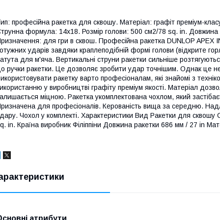
ип: професійна ракетка для сквошу. Матеріал: графіт преміум-класу
трунна формула: 14х18. Розмір голови: 500 см2/78 sq. in. Довжина рак
ризначення: для гри в сквош. Професійна ракетка DUNLOP APEX I
отужних ударів завдяки краплеподібній формі голови (відкрите гор
атута для м'яча. Вертикальні струни ракетки сильніше розтягуютьс
о ручки ракетки. Це дозволяє зробити удар точнішим. Однак це не
икористовувати ракетку варто професіоналам, які знайомі з технік
икористанню у виробництві графіту преміум якості. Матеріал дозв
алишається міцною. Ракетка укомплектована чохлом, який застібає
ризначена для професіоналів. Керованість вища за середню. Надл
дару. Чохол у комплекті. Характеристики Вид Ракетки для сквошу
q. in. Країна виробник Філіппіни Довжина ракетки 686 мм / 27 in Мат
арактеристики
Основні атрибути