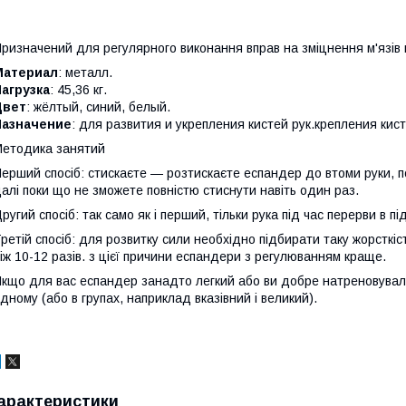
ризначений для регулярного виконання вправ на зміцнення м'язів 
Материал
: металл.
агрузка
: 45,36 кг.
Цвет
: жёлтый, синий, белый.
Назначение
: для развития и укрепления кистей рук.крепления кист
етодика занятий
ерший спосіб: стискаєте — розтискаєте еспандер до втоми руки, пот
алі поки що не зможете повністю стиснути навіть один раз.
ругий спосіб: так само як і перший, тільки рука під час перерви в 
ретій спосіб: для розвитку сили необхідно підбирати таку жорстк
іж 10-12 разів. з цієї причини еспандери з регулюванням краще.
кщо для вас еспандер занадто легкий або ви добре натреновувалис
дному (або в групах, наприклад вказівний і великий).
арактеристики