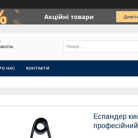
-
расоты
РО НАС
КОНТАКТИ
Еспандер кис
професійний