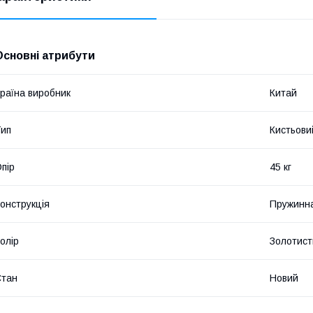
Основні атрибути
раїна виробник
Китай
ип
Кистьови
пір
45 кг
онструкція
Пружинн
олір
Золотист
Стан
Новий