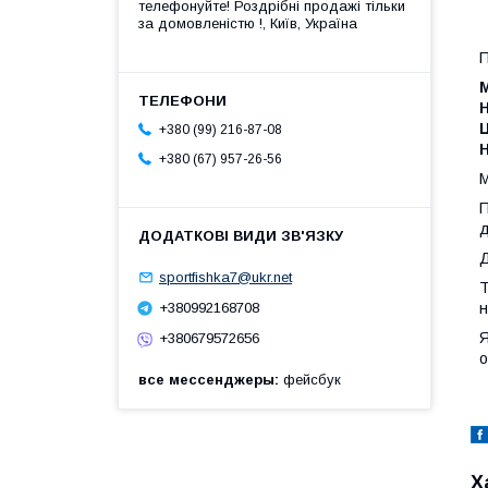
телефонуйте! Роздрібні продажі тiльки
за домовленістю !, Київ, Україна
П
Н
+380 (99) 216-87-08
+380 (67) 957-26-56
М
П
д
Д
sportfishka7@ukr.net
Т
н
+380992168708
Я
+380679572656
о
все мессенджеры
фейсбук
Х