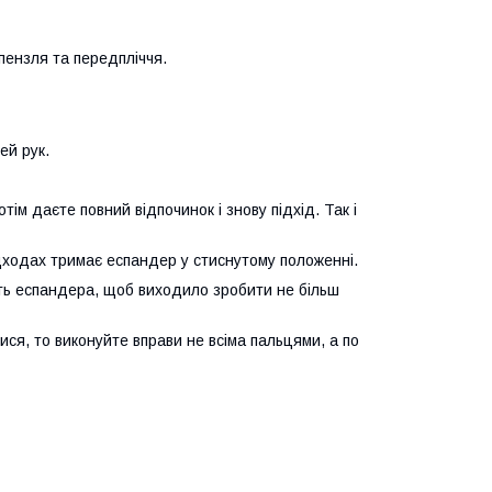
пензля та передпліччя.
ей рук.
ім даєте повний відпочинок і знову підхід. Так і
підходах тримає еспандер у стиснутому положенні.
ість еспандера, щоб виходило зробити не більш
я, то виконуйте вправи не всіма пальцями, а по