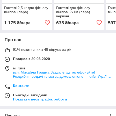
Гантелі 2,5 кг для фітнесу
Гантелі для фітнесу
Гант
вінілові (пара)
вінілові 2х1кг (пара)
віні
червоні
1 175
635
597
₴/пара
₴/пара
Про нас
91% позитивних з 48 відгуків за рік
Працює з 20.03.2020
м. Київ
вул. Михайла Гришка Заздалегiдь телефонуйте!
Роздрібні продажі тiльки за домовленістю ! , Київ, Україна
Контакти
Сьогодні вихідний
Показати весь графік роботи
Про нас