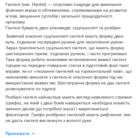
Гантелі (нім. Hantel) — спортивні снаряди для виконання
фізичних вправ із обтяженнями, спрямованими на розвиток
м'язів, зміцнення суглобів і загальної працездатності
організму.
Гантелі бувають двох різновидів: суцільнолиті та розбірні.
Зазвичай класичні суцільнолиті гантелі мають форму двох
куль, з'єднаних посередині ручкою для захоплення рукою.
Зараз трапляються суцільнолиті гантелі, що мають форму
шестигранних призм, з'єднаних ручкою, і часто прогумовані.
Така форма робить можливим встановлення важкої гантелі
торцем на передню поверхню стегна в підготовчій фазі такої
вправи, як-от «тискання гантелей на горизонтальній лаві», що
неможливо виконати з гантель'ю класичної форми під час
використання важких ваг. Шестигранна форма не дає гантелі
розкочуватися по підлозі.
Розбірні гантелі найчастіше мають вигляд невеликого стрижня
(грифа), на який з двох боків навішуються необхідна кількість
змінних дисків (до потрібної маси) і закріплюються
фіксатором. Грифи розбірних гантелей мають рифлення, яке
не дасть гантелі вислизнути з вологої руки
Приховати