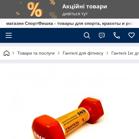
магазин СпортФишка - товары для спорта, красоты и реаб
Товари та послуги
Гантелі для фітнесу
Гантелі 1кг д