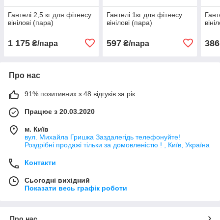
Гантелі 2,5 кг для фітнесу
Гантелі 1кг для фітнесу
Гант
вінілові (пара)
вінілові (пара)
віні
1 175
597
386
₴/пара
₴/пара
Про нас
91% позитивних з 48 відгуків за рік
Працює з 20.03.2020
м. Київ
вул. Михайла Гришка Заздалегiдь телефонуйте!
Роздрібні продажі тiльки за домовленістю ! , Київ, Україна
Контакти
Сьогодні вихідний
Показати весь графік роботи
Про нас