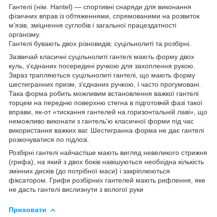
Гантелі (нім. Hantel) — спортивні снаряди для виконання
фізичних вправ із обтяженнями, спрямованими на розвиток
м'язів, зміцнення суглобів і загальної працездатності
організму.
Гантелі бувають двох різновидів: суцільнолиті та розбірні.
Зазвичай класичні суцільнолиті гантелі мають форму двох
куль, з'єднаних посередині ручкою для захоплення рукою.
Зараз трапляються суцільнолиті гантелі, що мають форму
шестигранних призм, з'єднаних ручкою, і часто прогумовані.
Така форма робить можливим встановлення важкої гантелі
торцем на передню поверхню стегна в підготовчій фазі такої
вправи, як-от «тискання гантелей на горизонтальній лаві», що
неможливо виконати з гантель'ю класичної форми під час
використання важких ваг. Шестигранна форма не дає гантелі
розкочуватися по підлозі.
Розбірні гантелі найчастіше мають вигляд невеликого стрижня
(грифа), на який з двох боків навішуються необхідна кількість
змінних дисків (до потрібної маси) і закріплюються
фіксатором. Грифи розбірних гантелей мають рифлення, яке
не дасть гантелі вислизнути з вологої руки
Приховати