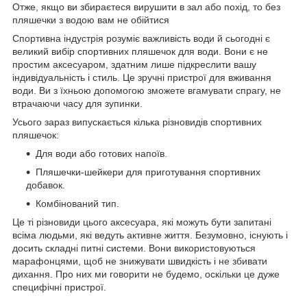
Отже, якщо ви збираєтеся вирушити в зал або похід, то без
пляшечки з водою вам не обійтися
Спортивна індустрія розуміє важливість води й сьогодні є
великий вибір спортивних пляшечок для води. Вони є не
простим аксесуаром, здатним лише підкреслити вашу
індивідуальність і стиль. Це зручні пристрої для вживання
води. Ви з їхньою допомогою зможете вгамувати спрагу, не
втрачаючи часу для зупинки.
Усього зараз випускається кілька різновидів спортивних
пляшечок:
Для води або готових напоїв.
Пляшечки-шейкери для приготування спортивних
добавок.
Комбінований тип.
Це ті різновиди цього аксесуара, які можуть бути запитані
всіма людьми, які ведуть активне життя. Безумовно, існують і
досить складні питні системи. Вони використовуються
марафонцями, щоб не знижувати швидкість і не збивати
дихання. Про них ми говорити не будемо, оскільки це дуже
специфічні пристрої.