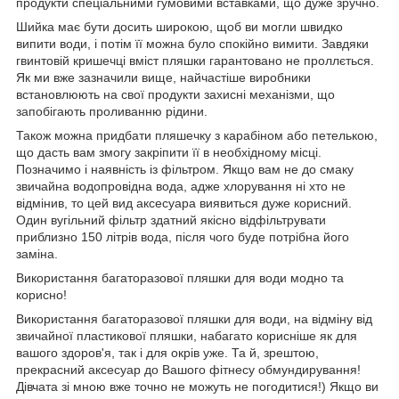
продукти спеціальними гумовими вставками, що дуже зручно.
Шийка має бути досить широкою, щоб ви могли швидко
випити води, і потім її можна було спокійно вимити. Завдяки
гвинтовій кришечці вміст пляшки гарантовано не проллється.
Як ми вже зазначили вище, найчастіше виробники
встановлюють на свої продукти захисні механізми, що
запобігають проливанню рідини.
Також можна придбати пляшечку з карабіном або петелькою,
що дасть вам змогу закріпити її в необхідному місці.
Позначимо і наявність із фільтром. Якщо вам не до смаку
звичайна водопровідна вода, адже хлорування ні хто не
відмінив, то цей вид аксесуара виявиться дуже корисний.
Один вугільний фільтр здатний якісно відфільтрувати
приблизно 150 літрів вода, після чого буде потрібна його
заміна.
Використання багаторазової пляшки для води модно та
корисно!
Використання багаторазової пляшки для води, на відміну від
звичайної пластикової пляшки, набагато корисніше як для
вашого здоров'я, так і для окрів уже. Та й, зрештою,
прекрасний аксесуар до Вашого фітнесу обмундирування!
Дівчата зі мною вже точно не можуть не погодитися!) Якщо ви