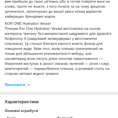
вже прийшли до таких ув'язань або ж готові повірити мені на
слово, проте не знаєте, з чого почати та на чому зрештою
зупинитися, пропонуємо до вашої уваги кілька варіантів
найкращих брендових марок.
KOR ONE Hydration Vessel
Пляшки Kor One Hydration Vessel виготовлені на основі
матеріалу тритану без використання шкідливого для здоров'я
бісфенолу А (шкідливий затверджувач у виготовленні
пласмаси). Ці стильні блискучі ємності мають фільтр для
очищення води. Крім того, колір пляшки призначений не
тільки для збільшення різноманітності вибору, але
насамперед вони несуть різне сенсове навантаження —
блакитний виступає в захист океанів, зелений — річок і озер,
жовтогарячий — перероблення пляшок, а рожевий стоїть на
сторожі світової водної тривоги
Приховати
Характеристики
Основні атрибути
Колір
Зелений