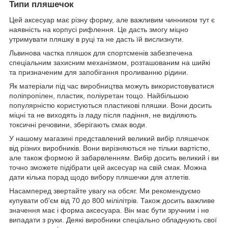
Типи пляшечок
Цей аксесуар має різну форму, але важливим чинником тут є
наявність на корпусі рифлення. Це дасть змогу міцно
утримувати пляшку в руці та не дасть їй вислизнути.
Львинова частка пляшок для спортсменів забезпечена
спеціальним захисним механізмом, розташованим на шийкі
та призначеним для запобігання проливанню рідини.
Як матеріали під час виробництва можуть використовуватися
поліпропілен, пластик, поліуретан тощо. Найбільшою
популярністю користуються пластикові пляшки. Вони досить
міцні та не виходять із ладу після падіння, не виділяють
токсичні речовини, зберігають смак води.
У нашому магазині представлений великий вибір пляшечок
від різних виробників. Вони вирізняються не тільки вартістю,
але також формою й забарвленням. Вибір досить великий і ви
точно зможете підібрати цей аксесуар на свій смак. Можна
дати кілька порад щодо вибору пляшечки для атлетів.
Насамперед звертайте увагу на обсяг. Ми рекомендуємо
купувати об'єм від 70 до 800 мілілітрів. Також досить важливе
значення має і форма аксесуара. Він має бути зручним і не
випадати з руки. Деякі виробники спеціально обладнують свої