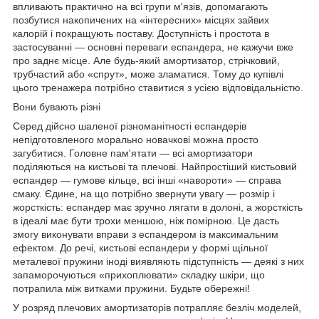
впливають практично на всі групи м'язів, допомагають
позбутися накопичених на «інтересних» місцях зайвих
калорій і покращують поставу. Доступність і простота в
застосуванні — основні переваги еспандера, не кажучи вже
про заднє місце. Але будь-який амортизатор, стрічковий,
трубчастий або «спрут», може зламатися. Тому до купівлі
цього тренажера потрібно ставитися з усією відповідальністю.
Вони бувають різні
Серед дійсно шаленої різноманітності еспандерів
непідготовленого морально новачкові можна просто
загубитися. Головне пам'ятати — всі амортизатори
поділяються на кистьові та плечові. Найпростіший кистьовий
еспандер — гумове кільце, всі інші «навороти» — справа
смаку. Єдине, на що потрібно звернути увагу — розмір і
жорсткість: еспандер має зручно лягати в долоні, а жорсткість
в ідеалі має бути трохи меншою, ніж помірною. Це дасть
змогу виконувати вправи з еспандером із максимальним
ефектом. До речі, кистьові еспандери у формі щільної
металевої пружини іноді виявляють підступність — деякі з них
запаморочуються «прихоплювати» складку шкіри, що
потрапила між витками пружини. Будьте обережні!
У розряд плечових амортизаторів потрапляє безліч моделей,