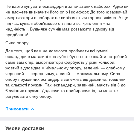
Не варто купувати еспандери в запечатаних наборах. Адже ви
не зможете визначити його опір і комфорт. До того ж зазвичай
амортизатори в наборах не вирізняються гарною якістю. А ще
під час купівлі обов'язково огляньте всі кріплення «на
надійність». Будь-яке сумнів має розважити відмову від
придбання!
Сила опору
Для того, щоб вам не довелося пробувати всі гумові
еспандери в магазині «на зуб» і було легше знайти потрібний
саме вам опір, амортизатори фарбують у різні кольори:
жовтий відповідає мінімальному опору, зелений — слабкому,
червоний — середньому, а синій — максимальному. Сила
опору пружинних еспандерів залежить від довжини, товщини
та кількості пружин. Такі еспандери, зазвичай, мають від 3 до
6 змінних пружин. Додаючи та прибираючи їх, ви можете
регулювати силу опору.
Приховати
Умови доставки