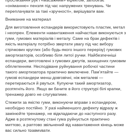
«оніманню» пензля під час напружених тренувань. Чи
переплачувати за такі «зручності», вирішувати вам.
Внимание на материал
Для виготовлення еспандерів використовують пластик, метал
і неопрен. Елементи навантаження найчастіше виконуються з
гуми, гумових матеріалів і металу. Саме на брак дефектів і
якість матеріалу потрібно звертати увагу під час вибору
стрічкових круглих (або будь-якого іншого перерізу) гумових
амортизаторів, особливо біля литої ручки. Найбезпечніші
еспандери, виготовлені з гумових джгутів, захищених гумовим
обплетенням. Несподіване руйнування робочої частини
такого амортизатора практично виключене. Пам'ятайте —
гумові еспандери менш довговічні, ніж металеві —
перетираються й рвуться. Купуючи такий амортизатор,
розтягніть його. Якщо ви бачите в його структурі білі крапки,
тренажер довго не слугуватиме.
Стежити за якістю гуми, виконуючи вправи з еспандером,
необхідно постійно. У разі найменшого дефекту відразу ж
замінюйте тренажер, не відкладаючи до наступного разу.
Адже в розтягнутому стані гума руйнується практично
миттєво, а раптово звільнений від навантаження кінець може
вас сильно травмувати.