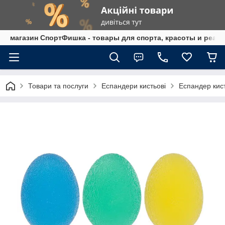
магазин СпортФишка - товары для спорта, красоты и реаб
Товари та послуги
Еспандери кистьові
Еспандер кис