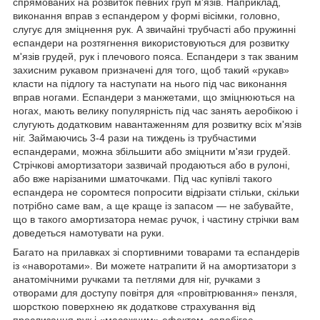
спрямованих на розвиток певних груп м'язів. Наприклад,
виконання вправ з еспандером у формі вісімки, головно,
слугує для зміцнення рук. А звичайні трубчасті або пружинні
еспандери на розтягнення використовуються для розвитку
м'язів грудей, рук і плечового пояса. Еспандери з так званим
захисним рукавом призначені для того, щоб такий «рукав»
класти на підлогу та наступати на нього під час виконання
вправ ногами. Еспандери з манжетами, що зміцнюються на
ногах, мають велику популярність під час занять аеробікою і
слугують додатковим навантаженням для розвитку всіх м'язів
ніг. Займаючись 3-4 рази на тиждень із трубчастими
еспандерами, можна збільшити або зміцнити м'язи грудей.
Стрічкові амортизатори зазвичай продаються або в рулоні,
або вже нарізаними шматочками. Під час купівлі такого
еспандера не соромтеся попросити відрізати стільки, скільки
потрібно саме вам, а ще краще із запасом — не забувайте,
що в такого амортизатора немає ручок, і частину стрічки вам
доведеться намотувати на руки.
Багато на прилавках зі спортивними товарами та еспандерів
із «наворотами». Ви можете натрапити й на амортизатори з
анатомічними ручками та петлями для ніг, ручками з
отворами для доступу повітря для «провітрювання» пензля,
шорсткою поверхнею як додаткове страхування від
прослизання рук і «масажним» ефектом, запобігає