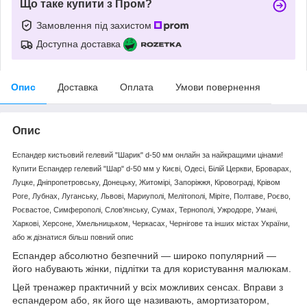
Що таке купити з Пром?
Замовлення під захистом
Доступна доставка
Опис
Доставка
Оплата
Умови повернення
Опис
Еспандер кистьовий гелевий "Шарик" d-50 мм онлайн за найкращими цінами!
Купити Еспандер гелевий "Шар" d-50 мм у Києві, Одесі, Білій Церкви, Броварах,
Луцке, Дніпропетровську, Донецьку, Житомірі, Запоріжжя, Кіровограді, Крівом
Роге, Лубнах, Луганську, Львові, Мариуполі, Мелітополі, Міріте, Полтаве, Роєво,
Роєвастое, Симферополі, Слов'янську, Сумах, Тернополі, Ужродоре, Умані,
Харкові, Херсоне, Хмельницьком, Черкасах, Чернігове та інших містах України,
або ж дізнатися більш повний опис
Еспандер абсолютно безпечний — широко популярний —
його набувають жінки, підлітки та для користування малюкам.
Цей тренажер практичний у всіх можливих сенсах. Вправи з
еспандером або, як його ще називають, амортизатором,