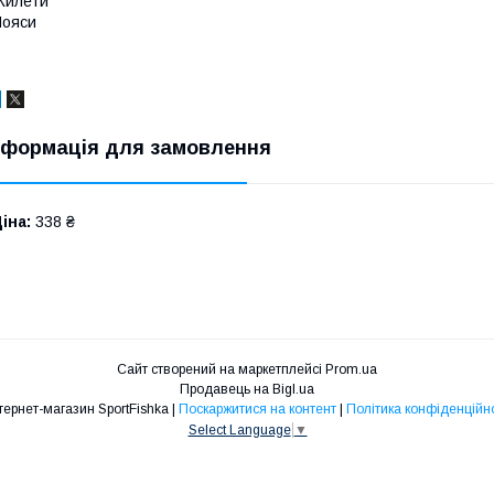
Жилети
Пояси
нформація для замовлення
іна:
338 ₴
Сайт створений на маркетплейсі
Prom.ua
Продавець на Bigl.ua
Интернет-магазин SportFishka |
Поскаржитися на контент
|
Політика конфіденційно
Select Language
▼