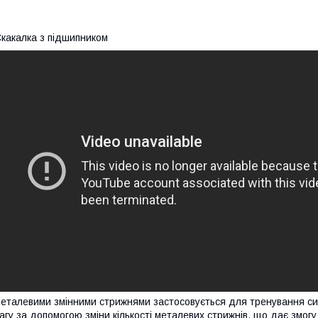
какалка з підшипником
еталевими змінними стрижнями застосовується для тренування сил
агу за допомогою зміни кількості металевих стрижнів, що дає змо