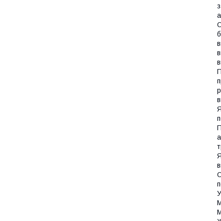
з
а
О
б
в
в
в
П
п
р
в
Я
п
П
а
т
Я
в
О
п
У
М
М