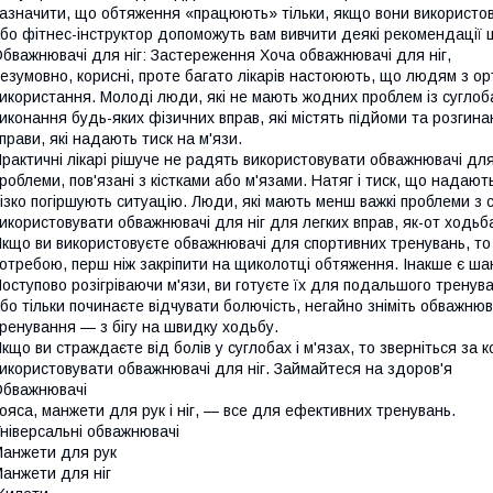
азначити, що обтяження «працюють» тільки, якщо вони використов
бо фітнес-інструктор допоможуть вам вивчити деякі рекомендації
бважнювачі для ніг: Застереження Хоча обважнювачі для ніг,
езумовно, корисні, проте багато лікарів настоюють, що людям з 
икористання. Молоді люди, які не мають жодних проблем із сугло
иконання будь-яких фізичних вправ, які містять підйоми та розгинан
прави, які надають тиск на м'язи.
рактичні лікарі рішуче не радять використовувати обважнювачі для н
роблеми, пов'язані з кістками або м'язами. Натяг і тиск, що надаю
ізко погіршують ситуацію. Люди, які мають менш важкі проблеми з 
икористовувати обважнювачі для ніг для легких вправ, як-от ходьб
кщо ви використовуєте обважнювачі для спортивних тренувань, т
отребою, перш ніж закріпити на щиколотці обтяження. Інакше є шан
оступово розігріваючи м'язи, ви готуєте їх для подальшого тренува
бо тільки починаєте відчувати болючість, негайно зніміть обважнюва
ренування — з бігу на швидку ходьбу.
кщо ви страждаєте від болів у суглобах і м'язах, то зверніться за 
икористовувати обважнювачі для ніг. Займайтеся на здоров'я
бважнювачі
ояса, манжети для рук і ніг, — все для ефективних тренувань.
ніверсальні обважнювачі
анжети для рук
анжети для ніг