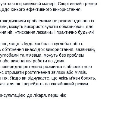
уються в правильній манері. Спортивний тренер
 щодо їхнього ефективного використання.
ортопедичними проблемами не рекомендовано їх
бами, можуть використовувати обважнювачі для
ня ніг, «тискання лежачи» і практично будь-які
іг, якщо є будь-які болі в суглобах або є
ть обтяження внаслідок використання, зазвичай,
суглобами та м'язами, можуть без проблем
а або виконання роботи по дому.
о попередня ретельна розминка є абсолютною
с отримати розтягнення зв'язок або м'язів.
ння. Якщо ви відчуваєте, що якісь м'язи болять,
чі для ніг і перейдіть на спокійніший режим
консультацією до лікаря, перш ніж