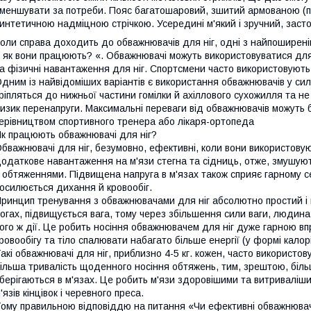
меншувати за потреби. Пояс багатошаровий, зшитий армованою (
интетичною надміцною стрічкою. Усередині м'який і зручний, застос
оли справа доходить до обважнювачів для ніг, одні з найпоширені
 як вони працюють? «. Обважнювачі можуть використовуватися для р
а фізичні навантаження для ніг. Спортсмени часто використовуют
дним із найвідоміших варіантів є використання обважнювачів у си
ріпляться до нижньої частини гомілки й ахіллового сухожилля та н
изик перенапруги. Максимальні переваги від обважнювачів можуть 
ерівництвом спортивного тренера або лікаря-ортопеда
к працюють обважнювачі для ніг?
бважнювачі для ніг, безумовно, ефективні, коли вони використову
одаткове навантаження на м'язи стегна та сідниць, отже, змушуют
 обтяженнями. Підвищена напруга в м'язах також сприяє гарному 
осилюється дихання й кровообіг.
ринцип тренування з обважнювачами для ніг абсолютно простий і 
огах, підвищується вага, тому через збільшення сили ваги, людин
ого ж дії. Це робить носіння обважнювачем для ніг дуже гарною вп
ровообігу та тіло спалювати набагато більше енергії (у формі калорі
акі обважнювачі для ніг, приблизно 4-5 кг. кожен, часто використо
ільша тривалість щоденного носіння обтяжень, тим, зрештою, більше
берігаються в м'язах. Це робить м'язи здоровішими та витривалі
'язів кінцівок і черевного преса.
ому правильною відповіддю на питання «Чи ефективні обважнювачі