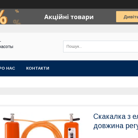
-
расоты
РО НАС
КОНТАКТИ
Скакалка з 
довжина рег