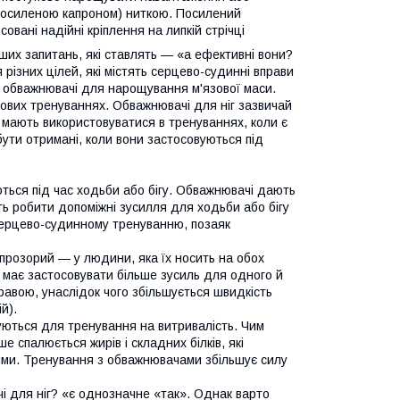
посиленою капроном) ниткою. Посилений
овані надійні кріплення на липкій стрічці
ших запитань, які ставлять — «а ефективні вони?
ізних цілей, які містять серцево-судинні вправи
ь обважнювачі для нарощування м'язової маси.
лових тренуваннях. Обважнювачі для ніг зазвичай
е мають використовуватися в тренуваннях, коли є
бути отримані, коли вони застосовуються під
ються під час ходьби або бігу. Обважнювачі дають
ь робити допоміжні зусилля для ходьби або бігу
серцево-судинному тренуванню, позаяк
прозорий — у людини, яка їх носить на обох
а має застосовувати більше зусиль для одного й
равою, унаслідок чого збільшується швидкість
й).
вуються для тренування на витривалість. Чим
 спалюється жирів і складних білків, які
шими. Тренування з обважнювачами збільшує силу
 для ніг? «є однозначне «так». Однак варто