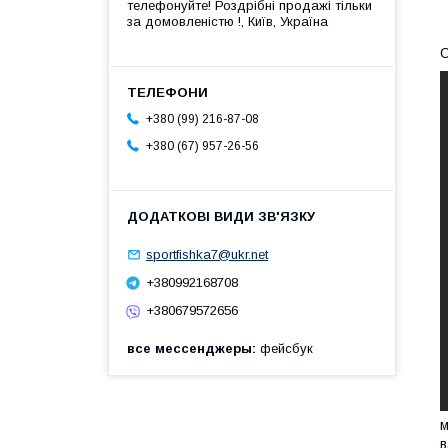
телефонуйте! Роздрібні продажі тiльки
за домовленістю !, Київ, Україна
С
+380 (99) 216-87-08
+380 (67) 957-26-56
sportfishka7@ukr.net
+380992168708
+380679572656
все мессенджеры
фейсбук
м
в