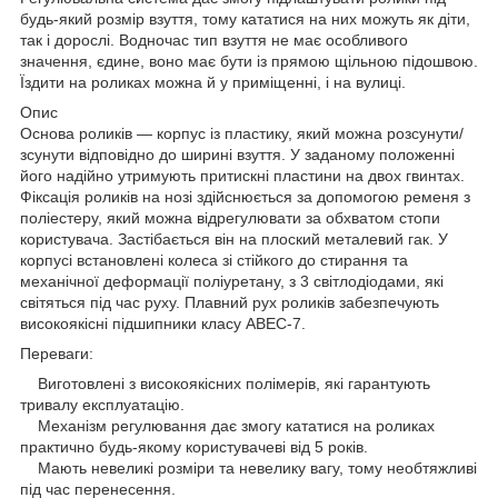
будь-який розмір взуття, тому кататися на них можуть як діти,
так і дорослі. Водночас тип взуття не має особливого
значення, єдине, воно має бути із прямою щільною підошвою.
Їздити на роликах можна й у приміщенні, і на вулиці.
Опис
Основа роликів — корпус із пластику, який можна розсунути/
зсунути відповідно до ширині взуття. У заданому положенні
його надійно утримують притискні пластини на двох гвинтах.
Фіксація роликів на нозі здійснюється за допомогою ременя з
поліестеру, який можна відрегулювати за обхватом стопи
користувача. Застібається він на плоский металевий гак. У
корпусі встановлені колеса зі стійкого до стирання та
механічної деформації поліуретану, з 3 світлодіодами, які
світяться під час руху. Плавний рух роликів забезпечують
високоякісні підшипники класу ABEC-7.
Переваги:
Виготовлені з високоякісних полімерів, які гарантують
тривалу експлуатацію.
Механізм регулювання дає змогу кататися на роликах
практично будь-якому користувачеві від 5 років.
Мають невеликі розміри та невелику вагу, тому необтяжливі
під час перенесення.