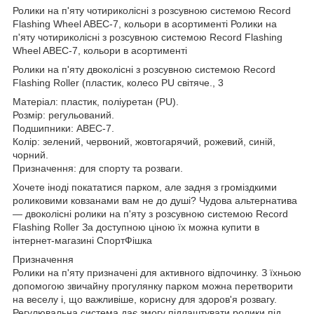
Ролики на п'яту чотириколісні з розсувною системою Record
Flashing Wheel ABEC-7, кольори в асортименті Ролики на
п'яту чотириколісні з розсувною системою Record Flashing
Wheel ABEC-7, кольори в асортименті
Ролики на п'яту двоколісні з розсувною системою Record
Flashing Roller (пластик, колесо PU світяче., 3
Матеріал: пластик, поліуретан (PU).
Розмір: регульований.
Подшипники: ABEC-7.
Колір: зелений, червоний, жовтогарячий, рожевий, синій,
чорний.
Призначення: для спорту та розваги.
Хочете іноді покататися парком, але задня з громіздкими
роликовими ковзанами вам не до душі? Чудова альтернатива
— двоколісні ролики на п'яту з розсувною системою Record
Flashing Roller За доступною ціною їх можна купити в
інтернет-магазині СпортФішка
Призначення
Ролики на п'яту призначені для активного відпочинку. З їхньою
допомогою звичайну прогулянку парком можна перетворити
на веселу і, що важливіше, корисну для здоров'я розвагу.
Регулювальна система дає змогу підлаштувати ролики під