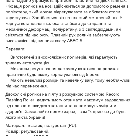
його надійно утримують притискні пластини на двох гвинтах.
Фіксація роликів на нозі здійснюється за допомогою ременя з
поліестеру, який можна відрегулювати за обхватом стопи
користувача. Застібається він на плоский металевий гак. У
корпусі встановлені колеса зі стійкого до стирання та
механічної деформації поліуретану, з 3 світлодіодами, які
світяться під час руху. Плавний рух роликів забезпечують
високоякісні підшипники класу ABEC-5.
Переваги:
Виготовлені з високоякісних полімерів, які гарантують
тривалу експлуатацію.
Механізм регулювання дає змогу кататися на роликах
практично будь-якому користувачеві від 5 років.
Мають невеликі розміри та невелику вагу, тому необтяжливі
під час перенесення.
Двоколісні ролики на п'яту з розсувною системою Record
Flashing Roller дадуть змогу отримати максимум задоволення
від плавного швидкого катання та допоможуть зміцнити
здоров'я. Замовляйте прямо зараз, і вам їх привезе до будь-
якого міста України!
Матеріал: пластик, поліуретан (PU).
Розмір: регульований.