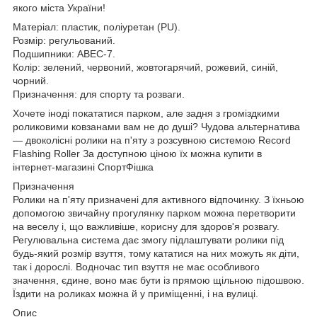
якого міста України!
Матеріал: пластик, поліуретан (PU).
Розмір: регульований.
Подшипники: ABEC-7.
Колір: зелений, червоний, жовтогарячий, рожевий, синій,
чорний.
Призначення: для спорту та розваги.
Хочете іноді покататися парком, але задня з громіздкими
роликовими ковзанами вам не до душі? Чудова альтернатива
— двоколісні ролики на п'яту з розсувною системою Record
Flashing Roller За доступною ціною їх можна купити в
інтернет-магазині СпортФішка
Призначення
Ролики на п'яту призначені для активного відпочинку. З їхньою
допомогою звичайну прогулянку парком можна перетворити
на веселу і, що важливіше, корисну для здоров'я розвагу.
Регулювальна система дає змогу підлаштувати ролики під
будь-який розмір взуття, тому кататися на них можуть як діти,
так і дорослі. Водночас тип взуття не має особливого
значення, єдине, воно має бути із прямою щільною підошвою.
Їздити на роликах можна й у приміщенні, і на вулиці.
Опис