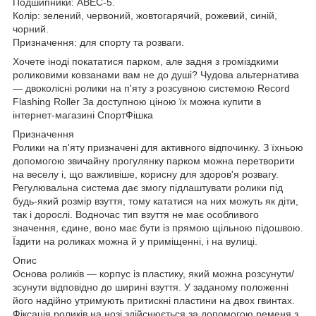
Подшипники: ABEC-5.
Колір: зелений, червоний, жовтогарячий, рожевий, синій,
чорний.
Призначення: для спорту та розваги.
Хочете іноді покататися парком, але задня з громіздкими
роликовими ковзанами вам не до душі? Чудова альтернатива
— двоколісні ролики на п'яту з розсувною системою Record
Flashing Roller За доступною ціною їх можна купити в
інтернет-магазині СпортФішка
Призначення
Ролики на п'яту призначені для активного відпочинку. З їхньою
допомогою звичайну прогулянку парком можна перетворити
на веселу і, що важливіше, корисну для здоров'я розвагу.
Регулювальна система дає змогу підлаштувати ролики під
будь-який розмір взуття, тому кататися на них можуть як діти,
так і дорослі. Водночас тип взуття не має особливого
значення, єдине, воно має бути із прямою щільною підошвою.
Їздити на роликах можна й у приміщенні, і на вулиці.
Опис
Основа роликів — корпус із пластику, який можна розсунути/
зсунути відповідно до ширині взуття. У заданому положенні
його надійно утримують притискні пластини на двох гвинтах.
Фіксація роликів на нозі здійснюється за допомогою ременя з