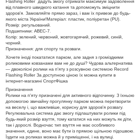
Flashing Roller дадуть змогу отримати максимум задоволення
від плавного швидкого катання та допоможуть зміцнити
здоров'я. Замовляйте прямо зараз, і вам їх привезе до будь-
якого міста України!Матеріал: пластик, поліуретан (PU).
Розмір: регульований.
Подшипники: ABEC-7.
Колір: зелений, червоний, жовтогарячий, рожевий, синій,
чорний.
Призначення: для спорту та розваги.
Хочете іноді покататися парком, але задня з громіздкими
роликовими ковзанами вам не до душі? Чудова альтернатива
— двоколісні ролики на п'яту з розсувною системою Record
Flashing Roller За доступною ціною їх можна купити в
інтернет-магазині СпортФішка
Призначення
Ролики на п'яту призначені для активного відпочинку. З їхньою
допомогою звичайну прогулянку парком можна перетворити
на веселу і, що важливіше, корисну для здоров'я розвагу.
Регулювальна система дає змогу підлаштувати ролики під
будь-який розмір взуття, тому кататися на них можуть як діти,
так і дорослі. Водночас тип взуття не має особливого
значення, єдине, воно має бути із прямою щільною підошвою.
Їздити на роликах можна й у приміщенні, і на вулиці.