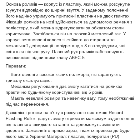
Основа роликів — корпус із пластику, який можна розсунути/
зсунути відповідно до ширині взуття. У заданому положенні
його надійно утримують притискні пластини на двох гвинтах.
Фіксація роликів на нозі здійснюється за допомогою ременя з
поліестеру, який можна відрегулювати за обхватом стопи
користувача. Застібається він на плоский металевий гак. У
корпусі встановлені колеса зі стійкого до стирання та
механічної деформації поліуретану, з 3 світлодіодами, які
світяться під час руху. Плавний рух роликів забезпечують
високоякісні підшипники класу ABEC-5.
Переваги:
Виготовлені з високоякісних полімерів, які гарантують
тривалу експлуатацію.
Механізм регулювання дає змогу кататися на роликах
практично будь-якому користувачеві від 5 років.
Мають невеликі розміри та невелику вагу, тому необтяжливі
під час перенесення.
Двоколісні ролики на п'яту з розсувною системою Record
Flashing Roller дадуть змогу отримати максимум задоволення
від плавного швидкого катання та допоможуть зміцнити
здоров'я. Замовляйте прямо зараз, і вам їх привезе до будь-
якого міста України!Матеріал: пластик, поліуретан (PU).