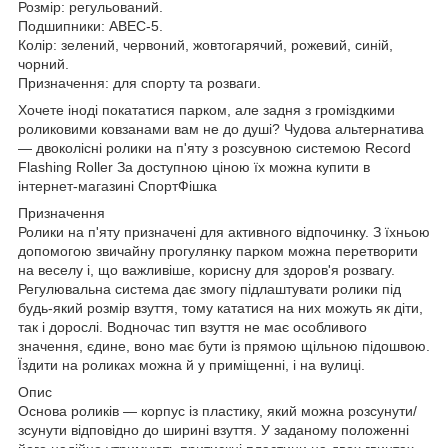
Розмір: регульований.
Подшипники: ABEC-5.
Колір: зелений, червоний, жовтогарячий, рожевий, синій,
чорний.
Призначення: для спорту та розваги.
Хочете іноді покататися парком, але задня з громіздкими
роликовими ковзанами вам не до душі? Чудова альтернатива
— двоколісні ролики на п'яту з розсувною системою Record
Flashing Roller За доступною ціною їх можна купити в
інтернет-магазині СпортФішка
Призначення
Ролики на п'яту призначені для активного відпочинку. З їхньою
допомогою звичайну прогулянку парком можна перетворити
на веселу і, що важливіше, корисну для здоров'я розвагу.
Регулювальна система дає змогу підлаштувати ролики під
будь-який розмір взуття, тому кататися на них можуть як діти,
так і дорослі. Водночас тип взуття не має особливого
значення, єдине, воно має бути із прямою щільною підошвою.
Їздити на роликах можна й у приміщенні, і на вулиці.
Опис
Основа роликів — корпус із пластику, який можна розсунути/
зсунути відповідно до ширині взуття. У заданому положенні