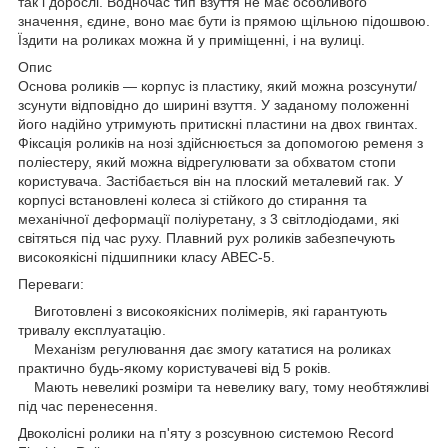
так і дорослі. Водночас тип взуття не має особливого
значення, єдине, воно має бути із прямою щільною підошвою.
Їздити на роликах можна й у приміщенні, і на вулиці.
Опис
Основа роликів — корпус із пластику, який можна розсунути/
зсунути відповідно до ширині взуття. У заданому положенні
його надійно утримують притискні пластини на двох гвинтах.
Фіксація роликів на нозі здійснюється за допомогою ременя з
поліестеру, який можна відрегулювати за обхватом стопи
користувача. Застібається він на плоский металевий гак. У
корпусі встановлені колеса зі стійкого до стирання та
механічної деформації поліуретану, з 3 світлодіодами, які
світяться під час руху. Плавний рух роликів забезпечують
високоякісні підшипники класу ABEC-5.
Переваги:
Виготовлені з високоякісних полімерів, які гарантують
тривалу експлуатацію.
Механізм регулювання дає змогу кататися на роликах
практично будь-якому користувачеві від 5 років.
Мають невеликі розміри та невелику вагу, тому необтяжливі
під час перенесення.
Двоколісні ролики на п'яту з розсувною системою Record