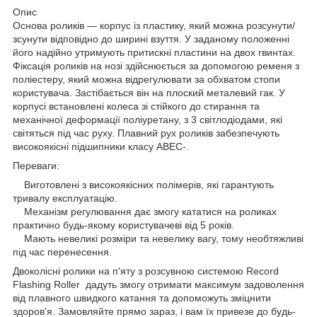
Опис
Основа роликів — корпус із пластику, який можна розсунути/
зсунути відповідно до ширині взуття. У заданому положенні
його надійно утримують притискні пластини на двох гвинтах.
Фіксація роликів на нозі здійснюється за допомогою ременя з
поліестеру, який можна відрегулювати за обхватом стопи
користувача. Застібається він на плоский металевий гак. У
корпусі встановлені колеса зі стійкого до стирання та
механічної деформації поліуретану, з 3 світлодіодами, які
світяться під час руху. Плавний рух роликів забезпечують
високоякісні підшипники класу ABEC-.
Переваги:
Виготовлені з високоякісних полімерів, які гарантують
тривалу експлуатацію.
Механізм регулювання дає змогу кататися на роликах
практично будь-якому користувачеві від 5 років.
Мають невеликі розміри та невелику вагу, тому необтяжливі
під час перенесення.
Двоколісні ролики на п'яту з розсувною системою Record
Flashing Roller дадуть змогу отримати максимум задоволення
від плавного швидкого катання та допоможуть зміцнити
здоров'я. Замовляйте прямо зараз, і вам їх привезе до будь-