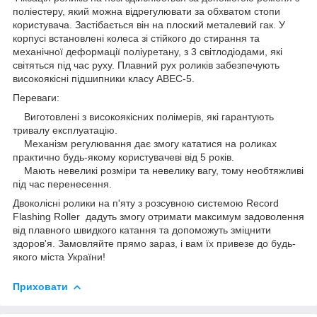
поліестеру, який можна відрегулювати за обхватом стопи
користувача. Застібається він на плоский металевий гак. У
корпусі встановлені колеса зі стійкого до стирання та
механічної деформації поліуретану, з 3 світлодіодами, які
світяться під час руху. Плавний рух роликів забезпечують
високоякісні підшипники класу ABEC-5.
Переваги:
Виготовлені з високоякісних полімерів, які гарантують
тривалу експлуатацію.
Механізм регулювання дає змогу кататися на роликах
практично будь-якому користувачеві від 5 років.
Мають невеликі розміри та невелику вагу, тому необтяжливі
під час перенесення.
Двоколісні ролики на п'яту з розсувною системою Record
Flashing Roller дадуть змогу отримати максимум задоволення
від плавного швидкого катання та допоможуть зміцнити
здоров'я. Замовляйте прямо зараз, і вам їх привезе до будь-
якого міста України!
Приховати