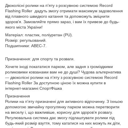
Двоколісні ролики на п'яту з розсувною системою Record
Flashing Roller дадуть змогу отримати максимум задоволення
від плавного швидкого катання та допоможуть зміцнити
здоров'я. Замовляйте прямо зараз, і вам їх привезе до будь-
якого міста України!
Матеріал: пластик, поліуретан (PU).
Розмір: регульований.
Подшипники: ABEC-7.
Призначення: для спорту та розваги.
Хочете іноді покататися парком, але задня з громіздкими
роликовими ковзанами вам не до душі? Чудова альтернатива
— двоколісні ролики на п'яту з розсувною системою Record
Flashing Roller За доступною ціною їх можна купити в
інтернет-магазині СпортФішка
Призначення
Ролики на п'яту призначені для активного відпочинку. З їхньою
допомогою звичайну прогулянку парком можна перетворити
на веселу і, що важливіше, корисну для здоров'я розвагу.
Регулювальна система дає змогу підлаштувати ролики під
будь-який розмір взуття, тому кататися на них можуть як діти,