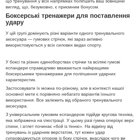
що тренування у всіх напрямках поліпшить ваш зовнішній
вигляд, що, безумовно, є приємним бонусом.
Боксерські тренажери для поставлення
удару
У цій групі домінують різні варіанти одного тренувального
аксесуара — гумових стрічок, які зараз активно
використовуються у всіх силових видах спорту.
У боксі та різних єдиноборствах стрічки та всілякі гумові
еспандери справедливо вважаються найкращими
боксерськими тренажерами для поліпшення ударних
характеристик.
Застосовувати їх можна по-різному, але в контексті нашої
основної мети є порівняно небагато варіантів їхнього
використання. Все залежить від обраного тренувального
аксесуара.
З універсальним гумовим еспандером підійде кругова техніка,
яка зображена на ілюстрації. У цьому разі гумка оперізує верх
спини, і атлет починає «бой із тінню». На відміну від
тренувань із ударним верстатом, тут кожен удар
супроводжується опором із боку стрічок, внаслідок чого ви