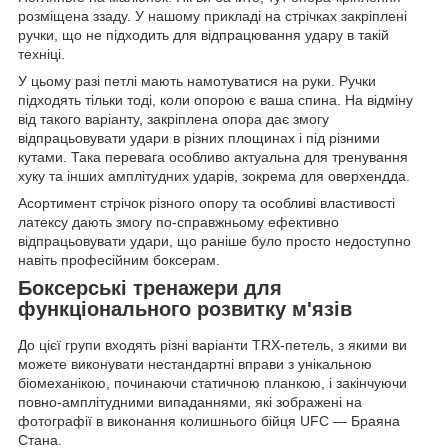
розміщена ззаду. У нашому прикладі на стрічках закріплені
ручки, що не підходить для відпрацювання удару в такій
техніці.
У цьому разі петлі мають намотуватися на руки. Ручки
підходять тільки тоді, коли опорою є ваша спина. На відміну
від такого варіанту, закріплена опора дає змогу
відпрацьовувати удари в різних площинах і під різними
кутами. Така перевага особливо актуальна для тренування
хуку та інших амплітудних ударів, зокрема для оверхендда.
Асортимент стрічок різного опору та особливі властивості
латексу дають змогу по-справжньому ефективно
відпрацьовувати удари, що раніше було просто недоступно
навіть професійним боксерам.
Боксерські тренажери для
функціонального розвитку м'язів
До цієї групи входять різні варіанти TRX-петель, з якими ви
можете виконувати нестандартні вправи з унікальною
біомеханікою, починаючи статичною планкою, і закінчуючи
повно-амплітудними випаданнями, які зображені на
фотографії в виконання колишнього бійця UFC — Браяна
Стана.