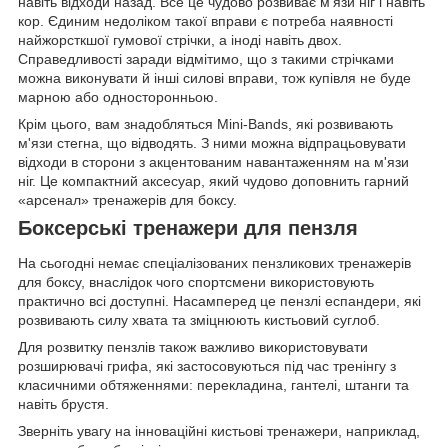
навіть відходи назад. Все це чудово розвиває м'язи ніг і навіть
кор. Єдиним недоліком такої вправи є потреба наявності
найжорсткшої гумової стрічки, а іноді навіть двох.
Справедливості заради відмітимо, що з такими стрічками
можна виконувати й інші силові вправи, тож купівля не буде
марною або односторонньою.
Крім цього, вам знадобляться Mini-Bands, які розвивають
м'язи стегна, що відводять. З ними можна відпрацьовувати
відходи в сторони з акцентованим навантаженням на м'язи
ніг. Це компактний аксесуар, який чудово доповнить гарний
«арсенал» тренажерів для боксу.
Боксерські тренажери для пензля
На сьогодні немає спеціалізованих пензликових тренажерів
для боксу, внаслідок чого спортсмени використовують
практично всі доступні. Насамперед це пензлі еспандери, які
розвивають силу хвата та зміцнюють кистьовий суглоб.
Для розвитку пензлів також важливо використовувати
розширювачі грифа, які застосовуються під час тренінгу з
класичними обтяженнями: перекладина, гантелі, штанги та
навіть брустя.
Зверніть увагу на інноваційні кистьові тренажери, наприклад,