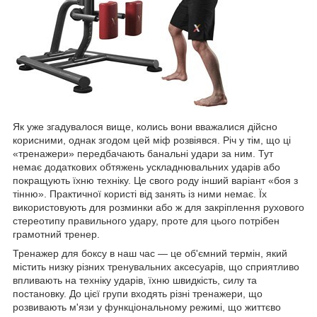
Як уже згадувалося вище, колись вони вважалися дійсно
корисними, однак згодом цей міф розвіявся. Річ у тім, що ці
«тренажери» передбачають банальні удари за ним. Тут
немає додаткових обтяжень ускладнювальних ударів або
покращують їхню техніку. Це свого роду інший варіант «боя з
тінню». Практичної користі від занять із ними немає. Їх
використовують для розминки або ж для закріплення рухового
стереотипу правильного удару, проте для цього потрібен
грамотний тренер.
Тренажер для боксу в наш час — це об'ємний термін, який
містить низку різних тренувальних аксесуарів, що сприятливо
впливають на техніку ударів, їхню швидкість, силу та
постановку. До цієї групи входять різні тренажери, що
розвивають м'язи у функціональному режимі, що життєво