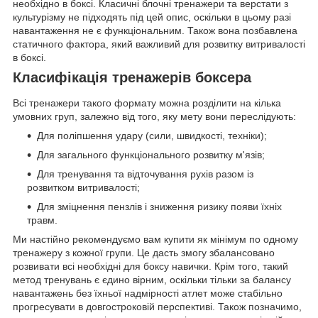
необхідно в боксі. Класичні блочні тренажери та верстати з
культурізму не підходять під цей опис, оскільки в цьому разі
навантаження не є функціональним. Також вона позбавлена
статичного фактора, який важливий для розвитку витривалості
в боксі.
Класифікація тренажерів боксера
Всі тренажери такого формату можна розділити на кілька
умовних груп, залежно від того, яку мету вони переслідують:
Для поліпшення удару (сили, швидкості, техніки);
Для загального функціонального розвитку м'язів;
Для тренування та відточування рухів разом із
розвитком витривалості;
Для зміцнення пензлів і зниження ризику появи їхніх
травм.
Ми настійно рекомендуємо вам купити як мінімум по одному
тренажеру з кожної групи. Це дасть змогу збалансовано
розвивати всі необхідні для боксу навички. Крім того, такий
метод тренувань є єдино вірним, оскільки тільки за балансу
навантажень без їхньої надмірності атлет може стабільно
прогресувати в довгостроковій перспективі. Також позначимо,