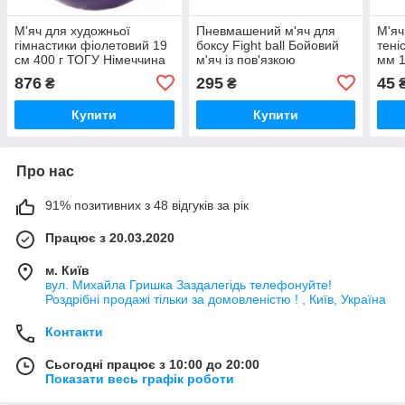
М'яч для художньої
Пневмашений м'яч для
М'яч
гімнастики фіолетовий 19
боксу Fight ball Бойовий
тені
см 400 г ТОГУ Німеччина
м'яч із пов'язкою
мм 1
професійний
876
295
45
₴
₴
Купити
Купити
Про нас
91% позитивних з 48 відгуків за рік
Працює з 20.03.2020
м. Київ
вул. Михайла Гришка Заздалегiдь телефонуйте!
Роздрібні продажі тiльки за домовленістю ! , Київ, Україна
Контакти
Сьогодні працює з 10:00 до 20:00
Показати весь графік роботи