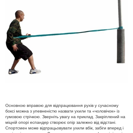
Основною вправою для відпрацювання рухів у сучасному
боксі можна з упевненістю назвати ухили та «чоловічок» із
гумовою стрічкою. Зверніть увагу на приклад. Закріплений на
міцній опорі еспандер створює опір залежно від відстані.
Спортсмен може відпрацьовувати ухили вбік, забіги вперед і