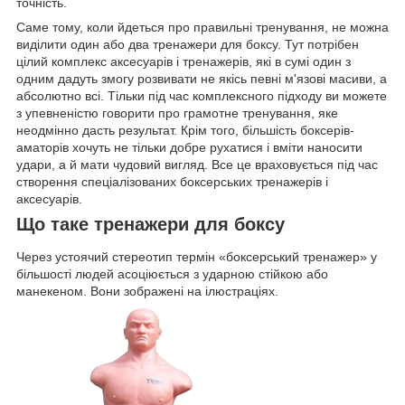
точність.
Саме тому, коли йдеться про правильні тренування, не можна
виділити один або два тренажери для боксу. Тут потрібен
цілий комплекс аксесуарів і тренажерів, які в сумі один з
одним дадуть змогу розвивати не якісь певні м'язові масиви, а
абсолютно всі. Тільки під час комплексного підходу ви можете
з упевненістю говорити про грамотне тренування, яке
неодмінно дасть результат. Крім того, більшість боксерів-
аматорів хочуть не тільки добре рухатися і вміти наносити
удари, а й мати чудовий вигляд. Все це враховується під час
створення спеціалізованих боксерських тренажерів і
аксесуарів.
Що таке тренажери для боксу
Через устоячий стереотип термін «боксерський тренажер» у
більшості людей асоціюється з ударною стійкою або
манекеном. Вони зображені на ілюстраціях.