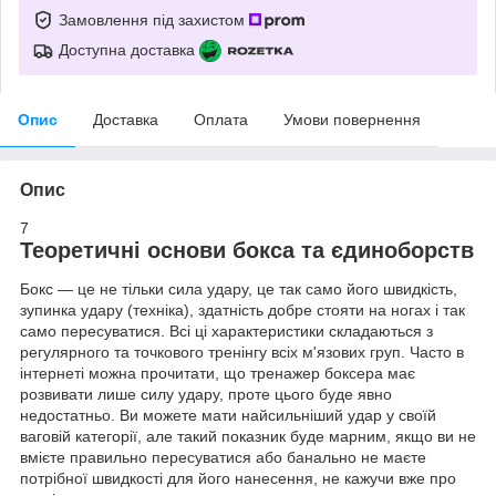
Замовлення під захистом
Доступна доставка
Опис
Доставка
Оплата
Умови повернення
Опис
7
Теоретичні основи бокса та єдиноборств
Бокс — це не тільки сила удару, це так само його швидкість,
зупинка удару (техніка), здатність добре стояти на ногах і так
само пересуватися. Всі ці характеристики складаються з
регулярного та точкового тренінгу всіх м'язових груп. Часто в
інтернеті можна прочитати, що тренажер боксера має
розвивати лише силу удару, проте цього буде явно
недостатньо. Ви можете мати найсильніший удар у своїй
ваговій категорії, але такий показник буде марним, якщо ви не
вмієте правильно пересуватися або банально не маєте
потрібної швидкості для його нанесення, не кажучи вже про