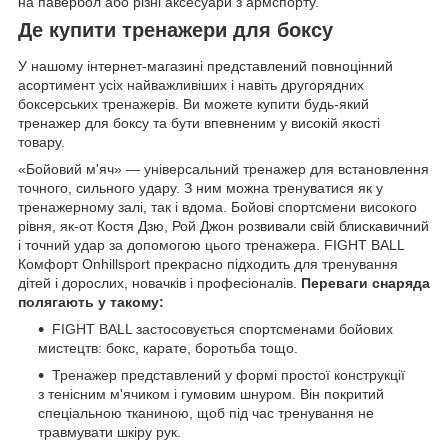
на павербол або різні аксесуари з армспорту.
Де купити тренажери для боксу
У нашому інтернет-магазині представлений повноцінний
асортимент усіх найважливіших і навіть другорядних
боксерських тренажерів. Ви можете купити будь-який
тренажер для боксу та бути впевненим у високій якості
товару.
«Бойовий м'яч» — універсальний тренажер для встановлення
точного, сильного удару. З ним можна тренуватися як у
тренажерному залі, так і вдома. Бойові спортсмени високого
рівня, як-от Костя Дзю, Рой Джон розвивали свій блискавичний
і точний удар за допомогою цього тренажера. FIGHT BALL
Комфорт Onhillsport прекрасно підходить для тренування
дітей і дорослих, новачків і професіоналів.
Переваги снаряда
полягають у такому:
FIGHT BALL застосовується спортсменами бойових
мистецтв: бокс, карате, боротьба тощо.
Тренажер представлений у формі простої конструкції
з тенісним м'ячиком і гумовим шнуром. Він покритий
спеціальною тканиною, щоб під час тренування не
травмувати шкіру рук.