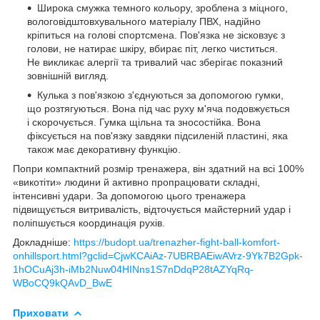
Широка смужка темного кольору, зроблена з міцного,
вологовідштовхувального матеріалу ПВХ, надійно
кріпиться на голові спортсмена. Пов'язка не зісковзує з
голови, не натирає шкіру, вбирає піт, легко чиститься.
Не викликає алергії та тривалий час зберігає показний
зовнішній вигляд.
Кулька з пов'язкою з'єднуються за допомогою гумки,
що розтягуються. Вона під час руху м'яча подовжується
і скорочується. Гумка щільна та зносостійка. Вона
фіксується на пов'язку завдяки підсиленій пластині, яка
також має декоративну функцію.
Попри компактний розмір тренажера, він здатний на всі 100%
«викотіти» людини й активно пропрацювати складні,
інтенсивні удари. За допомогою цього тренажера
підвищується витривалість, відточується майстерний удар і
поліпшується координація рухів.
Докладніше:
https://budopt.ua/trenazher-fight-ball-komfort-
onhillsport.html?gclid=CjwKCAiAz-7UBRBAEiwAVrz-9Yk7B2Gpk-
1hOCuAj3h-iMb2Nuw04HINns1S7nDdqP28tAZYqRq-
WBoCQ9kQAvD_BwE
Приховати