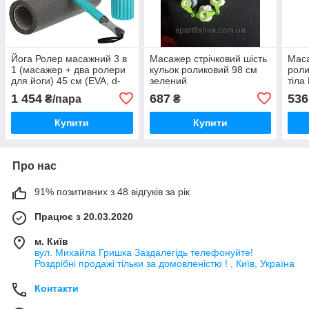
Йога Ролер масажний 3 в
Масажер стрічковий шість
Мас
1 (масажер + два ролери
кульок роликовий 98 см
роли
для йоги) 45 см (EVA, d-
зелений
тіла
16,5 см, чорний-
1 454
687
536
₴/пара
₴
жовтогарячий)
Купити
Купити
Про нас
91% позитивних з 48 відгуків за рік
Працює з 20.03.2020
м. Київ
вул. Михайла Гришка Заздалегiдь телефонуйте!
Роздрібні продажі тiльки за домовленістю ! , Київ, Україна
Контакти