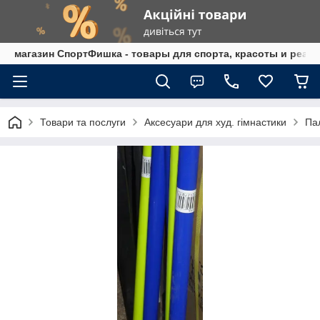
магазин СпортФишка - товары для спорта, красоты и реаб
Товари та послуги
Аксесуари для худ. гімнастики
Па