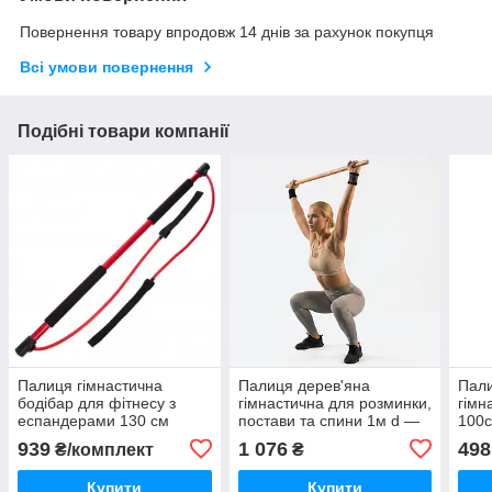
Повернення товару впродовж 14 днів за рахунок покупця
Всі умови повернення
Подібні товари компанії
Палиця гімнастична
Палиця дерев'яна
Пали
бодібар для фітнесу з
гімнастична для розминки,
гімн
еспандерами 130 см
постави та спини 1м d —
100с
5 см бук Україна 1 шт.
Укра
939
1 076
498
₴/комплект
₴
Купити
Купити