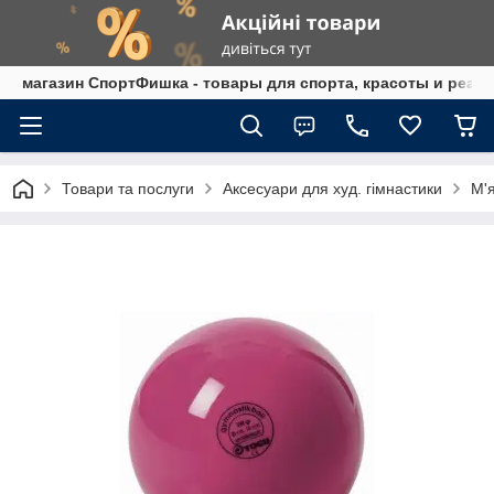
магазин СпортФишка - товары для спорта, красоты и реаб
Товари та послуги
Аксесуари для худ. гімнастики
М'