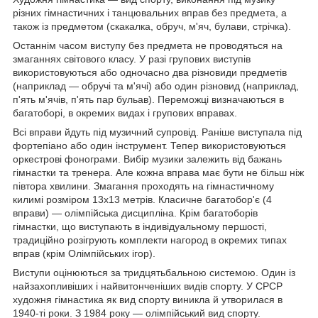
різних гімнастичних і танцювальних вправ без предмета, а
також із предметом (скакалка, обруч, м'яч, булави, стрічка).
Останнім часом виступу без предмета не проводяться на
змаганнях світового класу. У разі групових виступів
використовуються або одночасно два різновиди предметів
(наприклад — обручі та м'ячі) або один різновид (наприклад,
п'ять м'ячів, п'ять пар бульав). Переможці визначаються в
багатоборі, в окремих видах і групових вправах.
Всі вправи йдуть під музичний супровід. Раніше виступала під
фортепіано або один інструмент. Тепер використовуються
оркестрові фонограми. Вибір музики залежить від бажань
гімнастки та тренера. Але кожна вправа має бути не більш ніж
півтора хвилини. Змагання проходять на гімнастичному
килимі розміром 13х13 метрів. Класичне багатобор'є (4
вправи) — олімпійська дисципліна. Крім багатоборів
гімнастки, що виступають в індивідуальному першості,
традиційно розігрують комплекти нагород в окремих типах
вправ (крім Олімпійських ігор).
Виступи оцінюються за тридцятьбальною системою. Один із
найзахопливіших і найвитонченіших видів спорту. У СРСР
художня гімнастика як вид спорту виникла й утворилася в
1940-ті роки. З 1984 року — олімпійський вид спорту.