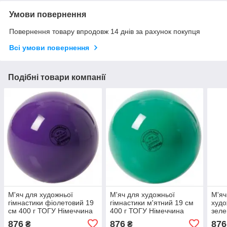
Умови повернення
Повернення товару впродовж 14 днів за рахунок покупця
Всі умови повернення
Подібні товари компанії
М'яч для художньої
М'яч для художньої
М'яч
гімнастики фіолетовий 19
гімнастики м'ятний 19 см
худо
см 400 г ТОГУ Німеччина
400 г ТОГУ Німеччина
зеле
професійний
професійний
ТОГ
876
876
876
₴
₴