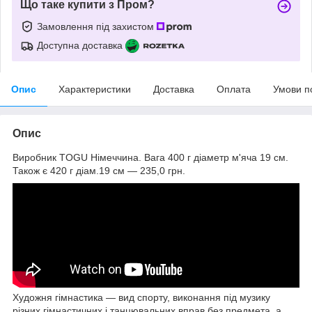
Що таке купити з Пром?
Замовлення під захистом
Доступна доставка
Опис
Характеристики
Доставка
Оплата
Умови п
Опис
Виробник TOGU Німеччина. Вага 400 г діаметр м'яча 19 см.
Також є 420 г діам.19 см — 235,0 грн.
Художня гімнастика — вид спорту, виконання під музику
різних гімнастичних і танцювальних вправ без предмета, а