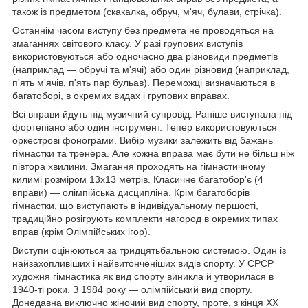
також із предметом (скакалка, обруч, м'яч, булави, стрічка).
Останнім часом виступу без предмета не проводяться на
змаганнях світового класу. У разі групових виступів
використовуються або одночасно два різновиди предметів
(наприклад — обручі та м'ячі) або один різновид (наприклад,
п'ять м'ячів, п'ять пар бульав). Переможці визначаються в
багатоборі, в окремих видах і групових вправах.
Всі вправи йдуть під музичний супровід. Раніше виступала під
фортепіано або один інструмент. Тепер використовуються
оркестрові фонограми. Вибір музики залежить від бажань
гімнастки та тренера. Але кожна вправа має бути не більш ніж
півтора хвилини. Змагання проходять на гімнастичному
килимі розміром 13х13 метрів. Класичне багатобор'є (4
вправи) — олімпійська дисципліна. Крім багатоборів
гімнастки, що виступають в індивідуальному першості,
традиційно розігрують комплекти нагород в окремих типах
вправ (крім Олімпійських ігор).
Виступи оцінюються за тридцятьбальною системою. Один із
найзахопливіших і найвитонченіших видів спорту. У СРСР
художня гімнастика як вид спорту виникла й утворилася в
1940-ті роки. З 1984 року — олімпійський вид спорту.
Донедавна виключно жіночий вид спорту, проте, з кінця XX