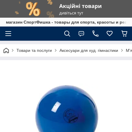
магазин СпортФишка - товары для спорта, красоты и реаб
Товари та послуги
Аксесуари для худ. гімнастики
М'