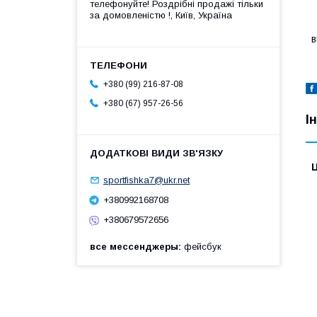
телефонуйте! Роздрібні продажі тiльки
за домовленістю !, Київ, Україна
в
+380 (99) 216-87-08
+380 (67) 957-26-56
І
Ц
sportfishka7@ukr.net
+380992168708
+380679572656
все мессенджеры
фейсбук