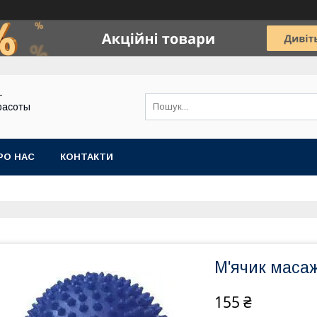
-
расоты
РО НАС
КОНТАКТИ
М'ячик маса
155 ₴