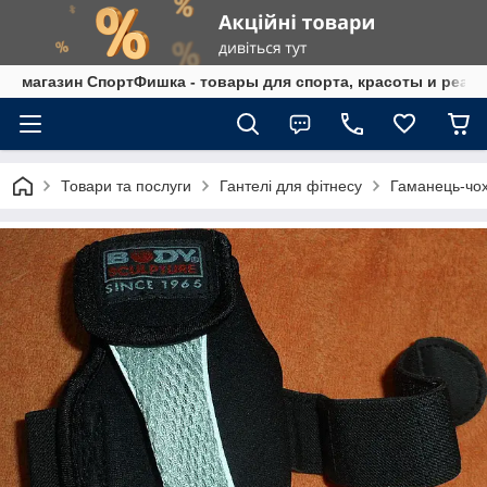
магазин СпортФишка - товары для спорта, красоты и реаб
Товари та послуги
Гантелі для фітнесу
Гаманець-чох