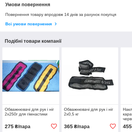
Умови повернення
Повернення товару впродовж 14 днів за рахунок покупця
Всі умови повернення
Подібні товари компанії
Обважнювачі для рук і ніг
Обважнювачі для рук і ніг
Накл
2х250г для гімнастики
2х0,5 кг
кара
черв
275
365
455
₴/пара
₴/пара