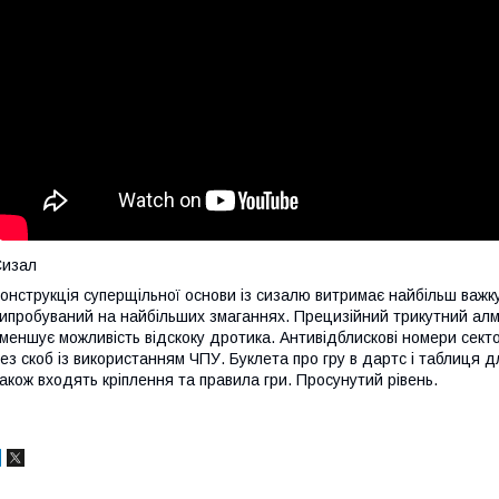
Сизал
онструкція суперщільної основи із сизалю витримає найбільш важку
ипробуваний на найбільших змаганнях. Прецизійний трикутний алм
меншує можливість відскоку дротика. Антивідблискові номери секто
ез скоб із використанням ЧПУ. Буклета про гру в дартс і таблиця
акож входять кріплення та правила гри. Просунутий рівень.