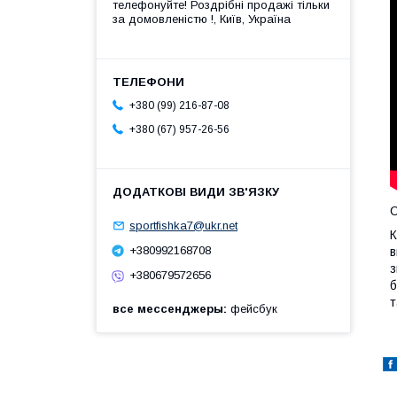
телефонуйте! Роздрібні продажі тiльки
за домовленістю !, Київ, Україна
+380 (99) 216-87-08
+380 (67) 957-26-56
sportfishka7@ukr.net
К
+380992168708
в
з
+380679572656
б
т
все мессенджеры
фейсбук