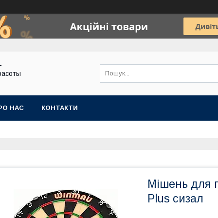
-
расоты
РО НАС
КОНТАКТИ
Мішень для 
Plus сизал