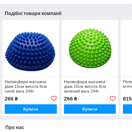
Подібні товари компанії
Напівсфера масажна
Напівсфера масажна
Роле
діам.15см висота 8см
діам.15см висота 8см
м'ят
синiй вага 244г
зелений вага 244г
266
266
815
₴
₴
Купити
Купити
Про нас