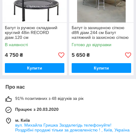
Батут із ручкою складаний
Батут із захищеною сіткою
круглий 48in RECORD
d8ft діам.244 см Батут
діам.120 см
натяжний із захисною сіткою
Батут із сіткою
В наявності
Готово до відправки
4 750
5 650
₴
₴
Купити
Купити
Про нас
91% позитивних з 48 відгуків за рік
Працює з 20.03.2020
м. Київ
вул. Михайла Гришка Заздалегiдь телефонуйте!
Роздрібні продажі тiльки за домовленістю ! , Київ, Україна